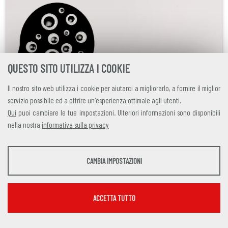
QUESTO SITO UTILIZZA I COOKIE
Il nostro sito web utilizza i cookie per aiutarci a migliorarlo, a fornire il miglior
servizio possibile ed a offrire un'esperienza ottimale agli utenti.
Qui
puoi cambiare le tue impostazioni. Ulteriori informazioni sono disponibili
martedì
4 marzo 2025
nella nostra
informativa sulla privacy
Aspen institute: sei aziende italiane
STATISTICHE
su dieci usano l’AI, ma serve più
CAMBIA IMPOSTAZIONI
Strumenti statistici che raccolgono dati anonimi sull'utilizzo e la funzionalità del sito
formazione
web.
Mostra maggiori informazioni
ACCETTA TUTTO
Secondo il Rapporto, il mondo delle imprese utilizza gli
Google Analytics
SERVIZI FACOLTATVI
algoritmi soprattutto per l’analisi predittiva e la sicurezza