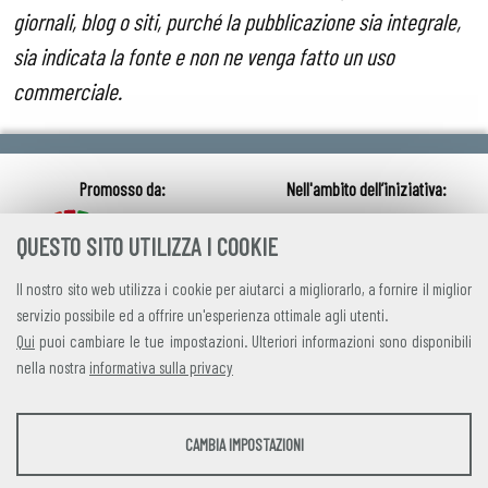
giornali, blog o siti, purché la pubblicazione sia integrale,
sia indicata la fonte e non ne venga fatto un uso
commerciale.
QUESTO SITO UTILIZZA I COOKIE
Il nostro sito web utilizza i cookie per aiutarci a migliorarlo, a fornire il miglior
servizio possibile ed a offrire un'esperienza ottimale agli utenti.
Qui
puoi cambiare le tue impostazioni. Ulteriori informazioni sono disponibili
nella nostra
informativa sulla privacy
credits
|
privacy
|
contatti
STATISTICHE
CAMBIA IMPOSTAZIONI
Alleanza Italiana per lo Sviluppo Sostenibile
Strumenti statistici che raccolgono dati anonimi sull'utilizzo e la funzionalità del sito
Via Farini 17, 00185 Roma C.F. 97893090585 P.IVA 14610671001
web.