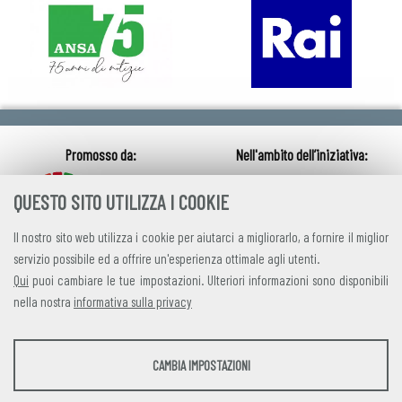
QUESTO SITO UTILIZZA I COOKIE
Il nostro sito web utilizza i cookie per aiutarci a migliorarlo, a fornire il miglior
servizio possibile ed a offrire un'esperienza ottimale agli utenti.
Qui
puoi cambiare le tue impostazioni. Ulteriori informazioni sono disponibili
nella nostra
informativa sulla privacy
credits
|
privacy
|
contatti
STATISTICHE
CAMBIA IMPOSTAZIONI
Alleanza Italiana per lo Sviluppo Sostenibile
Strumenti statistici che raccolgono dati anonimi sull'utilizzo e la funzionalità del sito
Via Farini 17, 00185 Roma C.F. 97893090585 P.IVA 14610671001
web.