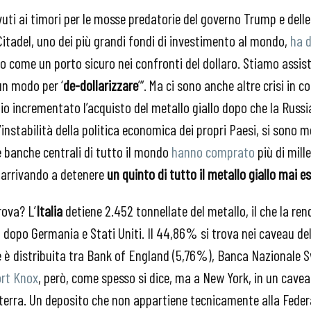
ovuti ai timori per le mosse predatorie del governo Trump e dell
 Citadel, uno dei più grandi fondi di investimento al mondo,
ha d
ro come un porto sicuro nei confronti del dollaro. Stiamo assi
 un modo per ‘
de-dollarizzare
’”. Ma ci sono anche altre crisi in 
o incrementato l’acquisto del metallo giallo dopo che la Russia
’instabilità della politica economica dei propri Paesi, si sono me
e banche centrali di tutto il mondo
hanno comprato
più di mille
 arrivando a detenere
un quinto di tutto il metallo giallo mai e
rova? L’
Italia
detiene 2.452 tonnellate del metallo, il che la re
, dopo Germania e Stati Uniti. Il 44,86% si trova nei caveau del
 è distribuita tra Bank of England (5,76%), Banca Nazionale S
ort Knox
, però, come spesso si dice, ma a New York, in un cave
terra. Un deposito che non appartiene tecnicamente alla Feder