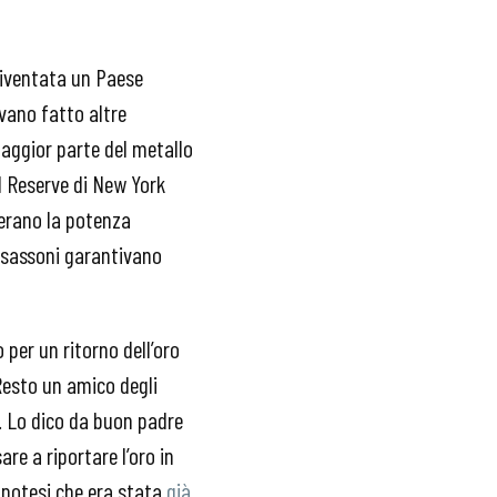
diventata un Paese
vano fatto altre
maggior parte del metallo
al Reserve di New York
 erano la potenza
losassoni garantivano
 per un ritorno dell’oro
“Resto un amico degli
i. Lo dico da buon padre
re a riportare l’oro in
 Ipotesi che era stata
già