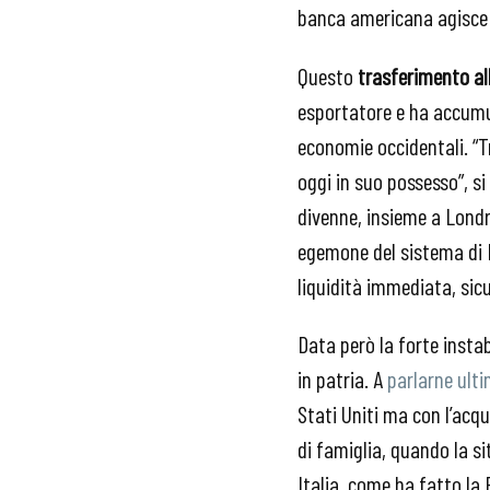
banca americana agisce
Questo
trasferimento al
esportatore e ha accumul
economie occidentali. “T
oggi in suo possesso”, si
divenne, insieme a Londr
egemone del sistema di B
liquidità immediata, sicu
Data però la forte instab
in patria. A
parlarne ul
Stati Uniti ma con l’acq
di famiglia, quando la si
Italia, come ha fatto la 