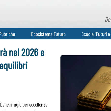
De
Rubriche
Ecosistema Futuro
Scuola “Futuri e 
erà nel 2026 e
equilibri
l bene rifugio per eccellenza