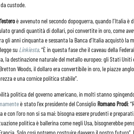
 da custode.
l’estero
è avvenuto nel secondo dopoguerra, quando l’Italia è 
ato grandi quantità di dollari, poi convertite in oro, come ave
ra gli anni cinquanta e sessanta la Banca d’Italia acquistò la 
 legge su
Linkiesta
. “È in questa fase che il caveau della Feder
a, la destinazione naturale del metallo europeo: gli Stati Uniti
retton Woods, il dollaro era convertibile in oro, le piazze ang
rezza e una cornice politica stabile”.
ilità politica del governo americano, in molti stanno spingendo
timamente
è stato l’ex presidente del Consiglio
Romano Prodi
: 
ua e con l’oro non si sa mai: bisogna essere prudenti e preparat
tuazione politica è ballerina come negli Usa, bisognerebbe pensa
Francia. Solo così potremo costruire davvero il nostro futuro”.