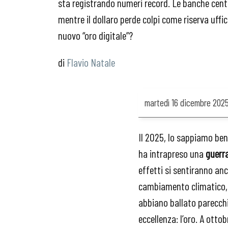
sta registrando numeri record. Le banche centr
mentre il dollaro perde colpi come riserva uffic
nuovo “oro digitale”?
Flavio Natale
martedì
16 dicembre 202
Il 2025, lo sappiamo be
ha intrapreso una
guerr
effetti si sentiranno an
cambiamento climatico, i
abbiano ballato parecchio
eccellenza: l’oro. A otto