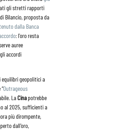
ti gli stretti rapporti
i Bilancio, proposta da
detenuto dalla Banca
 accordo
: l’oro resta
iserve auree
gli accordi
equilibri geopolitici a
 “
Outrageous
abile. La
Cina
potrebbe
 al 2025, sufficienti a
cora più dirompente,
perto dall'oro,