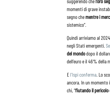
suggerendo che
l’oro se
momenti di grave instabi
segno che
mentre i merca
sistemico”.
Quindi arriviamo al 2024
negli Stati emergenti.
Se
del mondo
dopo il dollar
dell’euro e il 46% della
E
l’Ispi conferma
. Lo sco
ancora. In un momento in 
chi, “
fiutando il pericol