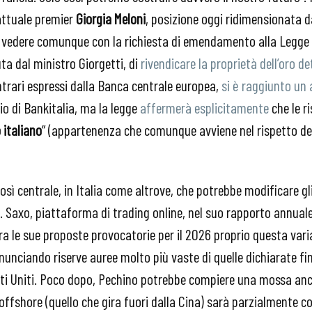
attuale premier
Giorgia Meloni
, posizione oggi ridimensionata da
 vedere comunque con la richiesta di emendamento alla Legge d
uta dal ministro Giorgetti, di
rivendicare la proprietà dell’oro 
ontrari espressi dalla Banca centrale europea,
si è raggiunto un
io di Bankitalia, ma la legge
affermerà esplicitamente
che le r
 italiano
” (appartenenza che comunque avviene nel rispetto de
osì centrale, in Italia come altrove, che potrebbe modificare gli 
e. Saxo, piattaforma di trading online, nel suo rapporto annuale
 tra le sue proposte provocatorie per il 2026 proprio questa vari
unciando riserve auree molto più vaste di quelle dichiarate fino
tati Uniti. Poco dopo, Pechino potrebbe compiere una mossa an
ffshore (quello che gira fuori dalla Cina) sarà parzialmente co