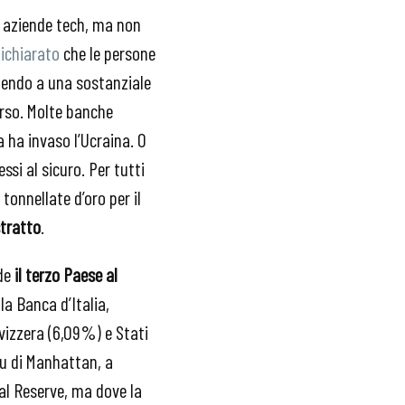
e aziende tech, ma non
ichiarato
che le persone
stendo a una sostanziale
corso. Molte banche
 ha invaso l’Ucraina. O
ssi al sicuro. Per tutti
 tonnellate d’oro per il
stratto
.
nde
il terzo Paese al
la Banca d’Italia,
vizzera (6,09%) e Stati
au di Manhattan, a
al Reserve, ma dove la