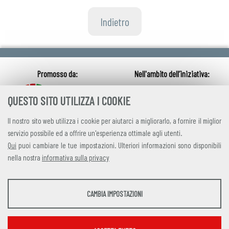
Indietro
QUESTO SITO UTILIZZA I COOKIE
Il nostro sito web utilizza i cookie per aiutarci a migliorarlo, a fornire il miglior
servizio possibile ed a offrire un'esperienza ottimale agli utenti.
Qui
puoi cambiare le tue impostazioni. Ulteriori informazioni sono disponibili
nella nostra
informativa sulla privacy
credits
|
privacy
|
contatti
STATISTICHE
CAMBIA IMPOSTAZIONI
Alleanza Italiana per lo Sviluppo Sostenibile
Strumenti statistici che raccolgono dati anonimi sull'utilizzo e la funzionalità del sito
Via Farini 17, 00185 Roma C.F. 97893090585 P.IVA 14610671001
web.
Mostra maggiori informazioni