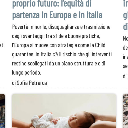
proprio futuro: l’equità di
i
partenza in Europa e in Italia
g
d
Povertà minorile, disuguaglianze e trasmissione
degli svantaggi: tra sfide e buone pratiche,
Ne
ati
l’Europa si muove con strategie come la Child
de
guarantee. In Italia c’è il rischio che gli interventi
in
restino scollegati da un piano strutturale e di
se
lungo periodo.
di
di Sofia Petrarca