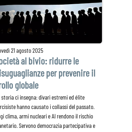
ovedì
21 agosto 2025
ocietà al bivio: ridurre le
isuguaglianze per prevenire il
rollo globale
 storia ci insegna: divari estremi ed élite
rcisiste hanno causato i collassi del passato.
gi clima, armi nucleari e AI rendono il rischio
anetario. Servono democrazia partecipativa e