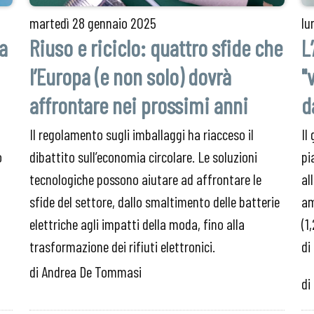
martedì
28 gennaio 2025
lu
sa
Riuso e riciclo: quattro sfide che
L
l’Europa (e non solo) dovrà
"
affrontare nei prossimi anni
d
Il regolamento sugli imballaggi ha riacceso il
Il
o
dibattito sull’economia circolare. Le soluzioni
pi
tecnologiche possono aiutare ad affrontare le
al
sfide del settore, dallo smaltimento delle batterie
am
elettriche agli impatti della moda, fino alla
(1
trasformazione dei rifiuti elettronici.
di
di Andrea De Tommasi
di