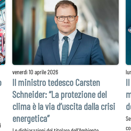
venerdì
10 aprile 2026
lu
o
Il ministro tedesco Carsten
I
Schneider: “La protezione del
m
clima è la via d’uscita dalla crisi
d
energetica”
Se
i
co
Le dichiarazioni del titolare dell’Ambiente