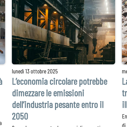
lunedì
13 ottobre 2025
me
à
L’economia circolare potrebbe
L
dimezzare le emissioni
t
dell’industria pesante entro il
i
2050
En
a
di