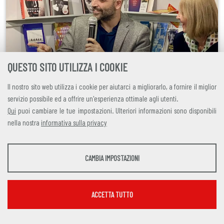
QUESTO SITO UTILIZZA I COOKIE
Il nostro sito web utilizza i cookie per aiutarci a migliorarlo, a fornire il miglior
venerdì
25 ottobre 2024
servizio possibile ed a offrire un'esperienza ottimale agli utenti.
Qui
puoi cambiare le tue impostazioni. Ulteriori informazioni sono disponibili
Oltre la Buchmesse: leggere e scrivere
nella nostra
informativa sulla privacy
per aprirci a diverse visioni del
STATISTICHE
mondo
CAMBIA IMPOSTAZIONI
Strumenti statistici che raccolgono dati anonimi sull'utilizzo e la funzionalità del sito
web.
La Fiera del Libro di Francoforte è uno dei palcoscenici più
Mostra maggiori informazioni
importanti al mondo per discutere di sviluppi socio-politici
ACCETTA TUTTO
internazionali. Qui le persone si riuniscono per scambiare
Google Analytics
SERVIZI FACOLTATVI