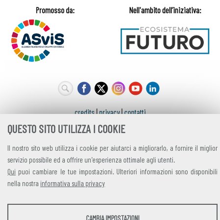
credits
|
privacy
|
contatti
QUESTO SITO UTILIZZA I COOKIE
Alleanza Italiana per lo Sviluppo Sostenibile
Via Farini 17, 00185 Roma C.F. 97893090585 P.IVA 14610671001
Il nostro sito web utilizza i cookie per aiutarci a migliorarlo, a fornire il miglior
servizio possibile ed a offrire un'esperienza ottimale agli utenti.
Qui
puoi cambiare le tue impostazioni. Ulteriori informazioni sono disponibili
nella nostra
informativa sulla privacy
STATISTICHE
CAMBIA IMPOSTAZIONI