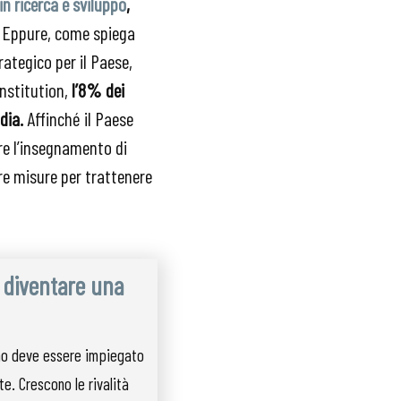
 in ricerca e sviluppo
,
. Eppure, come spiega
rategico per il Paese,
Institution,
l’8% dei
dia.
Affinché il Paese
are l’insegnamento di
re misure per trattenere
r diventare una
ano deve essere impiegato
te. Crescono le rivalità