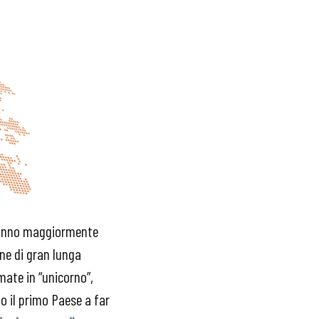
e hanno maggiormente
one di gran lunga
rmate in “unicorno”,
to il primo Paese a far