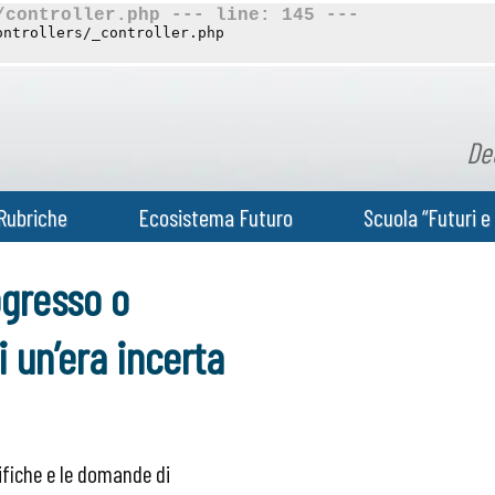
/controller.php --- line: 145 ---
ontrollers/_controller.php
De
Rubriche
Ecosistema Futuro
Scuola “Futuri e 
ogresso o
i un’era incerta
tifiche e le domande di