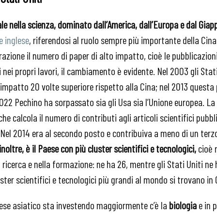
le nella scienza, dominato dall’America, dall’Europa e dal Giap
e inglese
, riferendosi al ruolo sempre più importante della Cina 
azione il numero di paper di alto impatto, cioè le pubblicazion
i nei propri lavori, il cambiamento è evidente. Nel 2003 gli Sta
impatto 20 volte superiore rispetto alla Cina; nel 2013 questa 
2022 Pechino ha sorpassato sia gli Usa sia l’Unione europea. La
che calcola il numero di contributi agli articoli scientifici pubbl
 Nel 2014 era al secondo posto e contribuiva a meno di un terzo 
inoltre, è il Paese con più cluster scientifici e tecnologici,
cioè r
a ricerca e nella formazione: ne ha 26, mentre gli Stati Uniti n
uster scientifici e tecnologici più grandi al mondo si trovano in 
 Paese asiatico sta investendo maggiormente c’è la
biologia
e in p