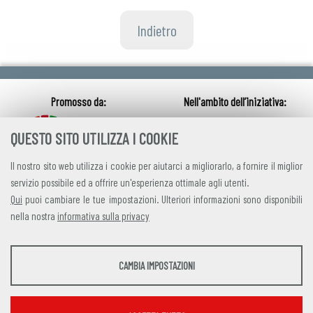
Indietro
QUESTO SITO UTILIZZA I COOKIE
Il nostro sito web utilizza i cookie per aiutarci a migliorarlo, a fornire il miglior
servizio possibile ed a offrire un'esperienza ottimale agli utenti.
Qui
puoi cambiare le tue impostazioni. Ulteriori informazioni sono disponibili
nella nostra
informativa sulla privacy
credits
|
privacy
|
contatti
STATISTICHE
CAMBIA IMPOSTAZIONI
Alleanza Italiana per lo Sviluppo Sostenibile
Strumenti statistici che raccolgono dati anonimi sull'utilizzo e la funzionalità del sito
Via Farini 17, 00185 Roma C.F. 97893090585 P.IVA 14610671001
web.
Mostra maggiori informazioni