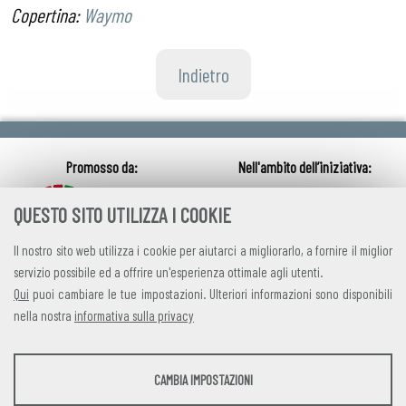
Copertina:
Waymo
Indietro
QUESTO SITO UTILIZZA I COOKIE
Il nostro sito web utilizza i cookie per aiutarci a migliorarlo, a fornire il miglior
servizio possibile ed a offrire un'esperienza ottimale agli utenti.
Qui
puoi cambiare le tue impostazioni. Ulteriori informazioni sono disponibili
nella nostra
informativa sulla privacy
credits
|
privacy
|
contatti
STATISTICHE
CAMBIA IMPOSTAZIONI
Alleanza Italiana per lo Sviluppo Sostenibile
Strumenti statistici che raccolgono dati anonimi sull'utilizzo e la funzionalità del sito