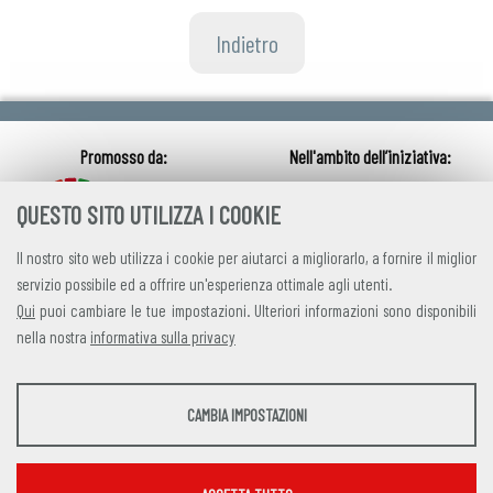
Indietro
QUESTO SITO UTILIZZA I COOKIE
Il nostro sito web utilizza i cookie per aiutarci a migliorarlo, a fornire il miglior
servizio possibile ed a offrire un'esperienza ottimale agli utenti.
Qui
puoi cambiare le tue impostazioni. Ulteriori informazioni sono disponibili
nella nostra
informativa sulla privacy
credits
|
privacy
|
contatti
STATISTICHE
CAMBIA IMPOSTAZIONI
Alleanza Italiana per lo Sviluppo Sostenibile
Strumenti statistici che raccolgono dati anonimi sull'utilizzo e la funzionalità del sito
Via Farini 17, 00185 Roma C.F. 97893090585 P.IVA 14610671001
web.
Mostra maggiori informazioni