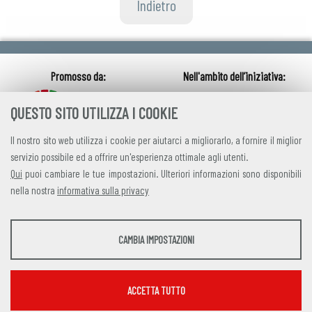
Indietro
QUESTO SITO UTILIZZA I COOKIE
Il nostro sito web utilizza i cookie per aiutarci a migliorarlo, a fornire il miglior
servizio possibile ed a offrire un'esperienza ottimale agli utenti.
Qui
puoi cambiare le tue impostazioni. Ulteriori informazioni sono disponibili
nella nostra
informativa sulla privacy
credits
|
privacy
|
contatti
STATISTICHE
CAMBIA IMPOSTAZIONI
Alleanza Italiana per lo Sviluppo Sostenibile
Strumenti statistici che raccolgono dati anonimi sull'utilizzo e la funzionalità del sito
Via Farini 17, 00185 Roma C.F. 97893090585 P.IVA 14610671001
web.
Mostra maggiori informazioni
ACCETTA TUTTO