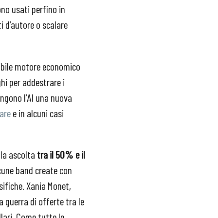
no usati perfino in
ti d’autore o scalare
sibile motore economico
ghi per addestrare i
engono l’AI una nuova
lare
e in alcuni casi
 la ascolta
tra il 50% e il
lcune band create con
sifiche. Xania Monet,
a guerra di offerte tra le
llari. Come tutte le