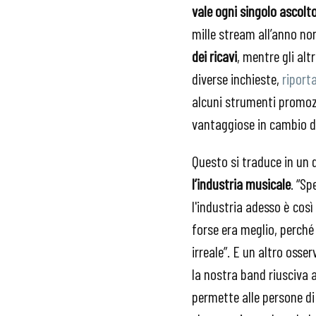
vale ogni singolo ascolt
mille stream all’anno no
dei ricavi
, mentre gli al
diverse inchieste,
riport
alcuni strumenti promoz
vantaggiose in cambio d
Questo si traduce in un 
l’industria musicale
. “Sp
l'industria adesso è così 
forse era meglio, perché
irreale”. E un altro osse
la nostra band riusciva 
permette alle persone di