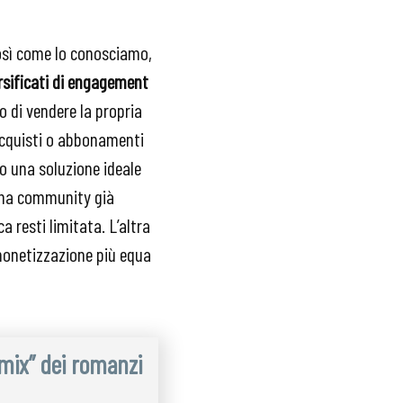
osì come lo conosciamo,
ersificati di engagement
 di vendere la propria
 acquisti o abbonamenti
o una soluzione ideale
 una community già
a resti limitata. L’altra
 monetizzazione più equa
emix” dei romanzi