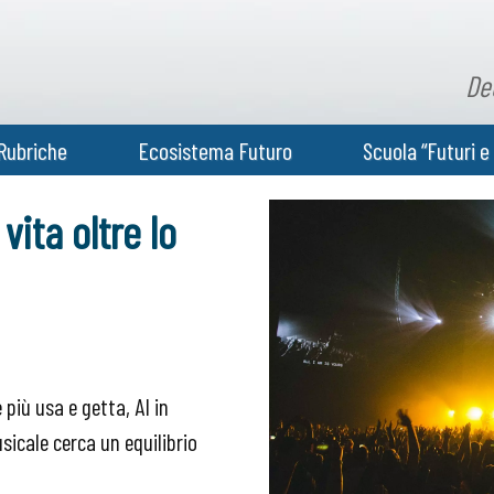
De
Rubriche
Ecosistema Futuro
Scuola “Futuri e 
vita oltre lo
più usa e getta, AI in
usicale cerca un equilibrio