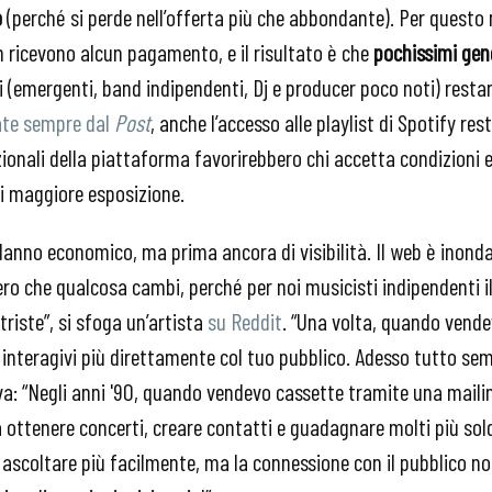
o
(perché si perde nell’offerta più che abbondante). Per questo m
n ricevono alcun pagamento, e il risultato è che
pochissimi ge
tri (emergenti, band indipendenti, Dj e producer poco noti) rest
ate sempre dal
Post
, anche l’accesso alle playlist di Spotify re
ionali della piattaforma favorirebbero chi accetta condizion
i maggiore esposizione.
danno economico, ma prima ancora di visibilità. Il web è inond
ero che qualcosa cambi, perché per noi musicisti indipendenti i
triste”, si sfoga un’artista
su Reddit
. “Una volta, quando vendev
 interagivi più direttamente col tuo pubblico. Adesso tutto sem
rva: “Negli anni '90, quando vendevo cassette tramite una mailin
a ottenere concerti, creare contatti e guadagnare molti più sold
 ascoltare più facilmente, ma la connessione con il pubblico no