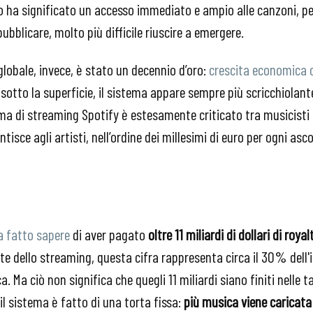
 ha significato un accesso immediato e ampio alle canzoni, per 
pubblicare, molto più difficile riuscire a emergere.
globale, invece, è stato un decennio d’oro:
crescita economica c
 sotto la superficie, il sistema appare sempre più scricchiolante
ma di streaming Spotify è estesamente criticato tra musicisti e 
isce agli artisti, nell’ordine dei millesimi di euro per ogni asco
a fatto sapere
di aver pagato
oltre 11 miliardi di dollari di royal
nte dello streaming, questa cifra rappresenta circa il 30% dell'
a. Ma ciò non significa che quegli 11 miliardi siano finiti nelle t
 il sistema è fatto di una torta fissa:
più musica viene caricata