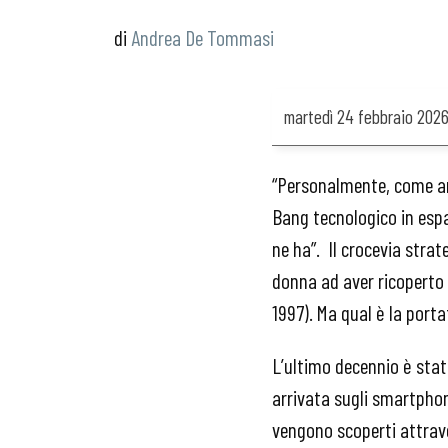
Andrea De Tommasi
martedì
24 febbraio 202
“Personalmente, come an
Bang tecnologico in espa
ne ha”. Il crocevia stra
donna ad aver ricoperto l’
1997). Ma qual è la port
L’ultimo decennio è sta
arrivata sugli smartphone
vengono scoperti attrav