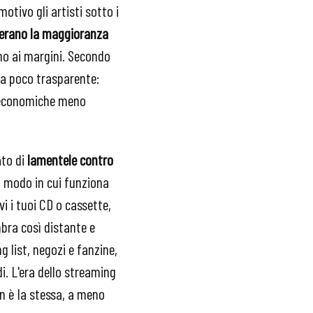
otivo gli artisti sotto i
nerano la maggioranza
ano ai margini. Secondo
sta poco trasparente:
i economiche meno
ato di
lamentele contro
l modo in cui funziona
i i tuoi CD o cassette,
bra così distante e
g list, negozi e fanzine,
i. L'era dello streaming
n è la stessa, a meno