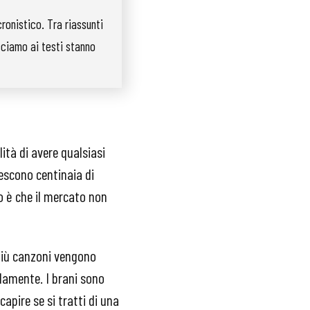
ronistico. Tra riassunti
cciamo ai testi stanno
ità di avere qualsiasi
escono centinaia di
o è che il mercato non
più canzoni vengono
damente. I brani sono
capire se si tratti di una