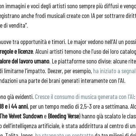
on immagini e voci degli artisti sono sempre più diffusi e vengo
egistrano anche frodi musicali create con IA per sottrarre dirit
e di vendita”.
muove tra opportunità e timori. Le major vedono nell’AI un pos
regole e licenze
. Alcuni artisti temono che l’uso dei loro catalo
 valore del lavoro umano
. Le piattaforme sono divise: alcune rit
di limitarne l’impatto. Deezer, per esempio,
ha iniziato a segna
dazioni una parte dei brani generati interamente con l’AI.
ono già evidenti.
Cresce il consumo di musica generata con l’AI
:
8 e i 44 anni
, per un tempo medio di 2,5-3 ore a settimana. A
The Velvet Sundown
e
Bleeding Verse
) hanno già scalato le clas
ell’intelligenza artificiale, è stata addirittura al centro di un
ce, Talita Jones,
ha strappato un contratto
da tre milioni di do