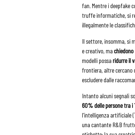
fan. Mentre i deepfake c
truffe informatiche, si r
illegalmente le classifich
Il settore, insomma, si 
e creativo, ma
chiedono 
modelli possa
ridurre il
frontiera, altre cercano 
escludere dalle raccoman
Intanto alcuni segnali s
60% delle persone tra i 1
l’intelligenza artificiale (
una cantante R&B frutto d
etichette: la sua creatri