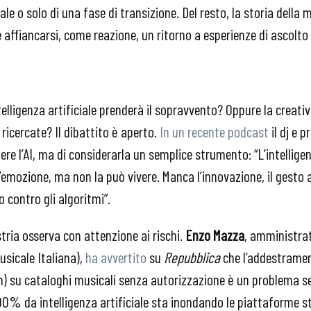
e o solo di una fase di transizione. Del resto, la storia della mu
 affiancarsi, come reazione, un ritorno a esperienze di ascolto
telligenza artificiale prenderà il sopravvento? Oppure la creati
ricercate? Il dibattito è aperto.
In un recente podcast
il dj e 
re l’AI, ma di considerarla un semplice strumento: “L’intelligen
emozione, ma non la può vivere. Manca l’innovazione, il gesto a
o contro gli algoritmi”.
tria osserva con attenzione ai rischi.
Enzo Mazza
, amministrat
usicale Italiana),
ha avvertito
su
Repubblica
che l’addestrament
m) su cataloghi musicali senza autorizzazione è un problema se
00% da intelligenza artificiale sta inondando le piattaforme 