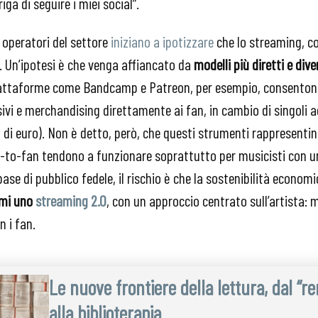
ga di seguire i miei social”.
 operatori del settore
iniziano a ipotizzare
che lo streaming, c
. Un’ipotesi è che venga affiancato da
modelli più diretti e div
 Piattaforme come Bandcamp e Patreon, per esempio, consentono
ivi e merchandising direttamente ai fan, in cambio di singoli
 di euro). Non è detto, però, che questi strumenti rappresentin
ect-to-fan tendono a funzionare soprattutto per musicisti con
se di pubblico fedele, il rischio è che la sostenibilità economic
rmi uno
streaming 2.0
, con un approccio centrato sull’artista:
n i fan.
Le nuove frontiere della lettura, dal “r
alla biblioterapia