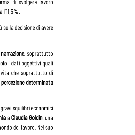
rma di svolgere lavoro
all’11,5%.
 sulla decisione di avere
a
narrazione
, soprattutto
lo i dati oggettivi quali
 vita che soprattutto di
a
percezione determinata
gravi squilibri economici
mia
a
Claudia Goldin
, una
mondo del lavoro. Nel suo