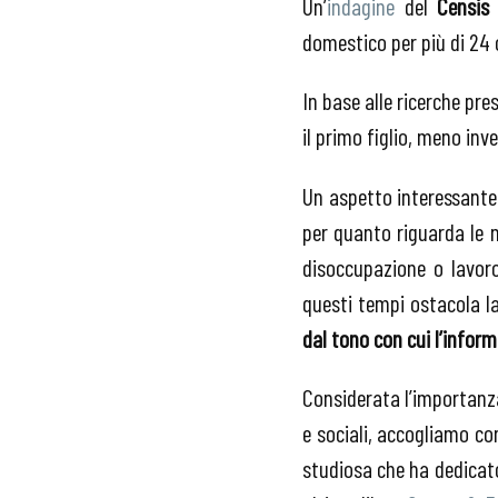
Un’
indagine
del
Censis
domestico per più di 24 
In base alle ricerche pr
il primo figlio, meno inv
Un aspetto interessante 
per quanto riguarda le n
disoccupazione o lavoro
questi tempi ostacola la
dal tono con cui l’infor
Considerata l’importanza
e sociali, accogliamo co
studiosa che ha dedicato