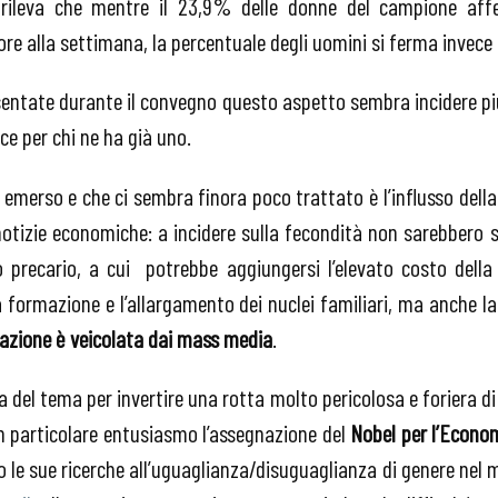
rileva che mentre il 23,9% delle donne del campione affe
ore alla settimana, la percentuale degli uomini si ferma invece 
esentate durante il convegno questo aspetto sembra incidere più
ece per chi ne ha già uno.
emerso e che ci sembra finora poco trattato è l’influsso dell
otizie economiche: a incidere sulla fecondità non sarebbero so
 precario, a cui potrebbe aggiungersi l’elevato costo della
 formazione e l’allargamento dei nuclei familiari, ma anche l
mazione è veicolata dai mass media
.
 del tema per invertire una rotta molto pericolosa e foriera di 
n particolare entusiasmo l’assegnazione del
Nobel per l’Econo
 le sue ricerche all’uguaglianza/disuguaglianza di genere nel 