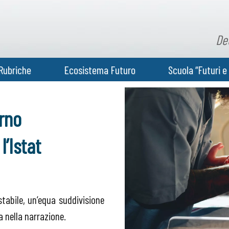
De
Rubriche
Ecosistema Futuro
Scuola “Futuri e 
erno
’Istat
tabile, un’equa suddivisione
 nella narrazione.