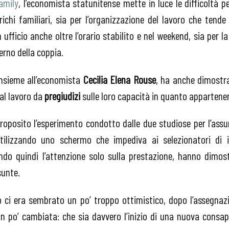
amily
, l’economista statunitense mette in luce le difficoltà pe
arichi familiari, sia per l’organizzazione del lavoro che tend
n ufficio anche oltre l’orario stabilito e nel weekend, sia per la
erno della coppia.
insieme all’economista
Cecilia Elena Rouse
, ha anche dimostr
 al lavoro da
pregiudizi
sulle loro capacità in quanto appartenen
roposito l’esperimento condotto dalle due studiose per l’assu
utilizzando uno schermo che impediva ai selezionatori di id
ndo quindi l’attenzione solo sulla prestazione, hanno dimo
sunte.
no ci era sembrato un po’ troppo ottimistico, dopo l’assegnaz
un po’ cambiata: che sia davvero l’inizio di una nuova consap