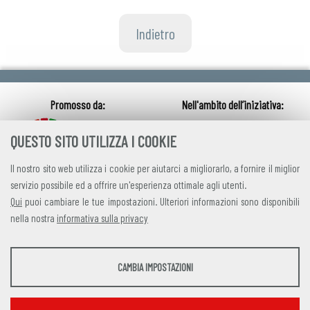
Indietro
QUESTO SITO UTILIZZA I COOKIE
Il nostro sito web utilizza i cookie per aiutarci a migliorarlo, a fornire il miglior
servizio possibile ed a offrire un'esperienza ottimale agli utenti.
Qui
puoi cambiare le tue impostazioni. Ulteriori informazioni sono disponibili
nella nostra
informativa sulla privacy
credits
|
privacy
|
contatti
STATISTICHE
CAMBIA IMPOSTAZIONI
Alleanza Italiana per lo Sviluppo Sostenibile
Strumenti statistici che raccolgono dati anonimi sull'utilizzo e la funzionalità del sito
Via Farini 17, 00185 Roma C.F. 97893090585 P.IVA 14610671001
web.