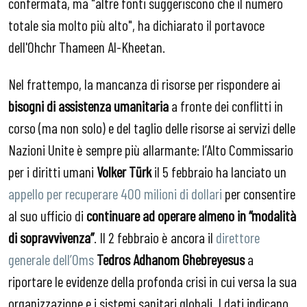
confermata, ma "altre fonti suggeriscono che il numero
totale sia molto più alto", ha dichiarato il portavoce
dell'Ohchr Thameen Al-Kheetan.
Nel frattempo, la mancanza di risorse per rispondere ai
bisogni di assistenza umanitaria
a fronte dei conflitti in
corso (ma non solo) e del taglio delle risorse ai servizi delle
Nazioni Unite è sempre più allarmante: l’Alto Commissario
per i diritti umani
Volker Türk
il 5 febbraio ha lanciato un
appello per recuperare 400 milioni di dollari
per consentire
al suo ufficio di
continuare ad operare almeno in “modalità
di sopravvivenza”
. Il 2 febbraio è ancora il
direttore
generale dell’Oms
Tedros Adhanom Ghebreyesus
a
riportare le evidenze della profonda crisi in cui versa la sua
organizzazione e i sistemi sanitari globali. I dati indicano