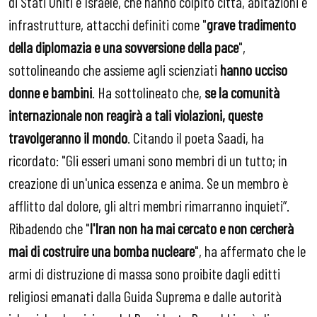
di Stati Uniti e Israele, che hanno colpito città, abitazioni e
infrastrutture, attacchi definiti come "
grave tradimento
della diplomazia e una sovversione della pace
",
sottolineando che assieme agli scienziati
hanno ucciso
donne e bambini
. Ha sottolineato che,
se la comunit
à
internazionale non reagir
à
a tali violazioni, queste
travolgeranno il mondo
. Citando il poeta Saadi, ha
ricordato: "Gli esseri umani sono membri di un tutto; in
creazione di un'unica essenza e anima. Se un membro è
afflitto dal dolore, gli altri membri rimarranno inquieti”.
Ribadendo che "
l'Iran non ha mai cercato e non cercher
à
mai di costruire una bomba nucleare
", ha affermato che le
armi di distruzione di massa sono proibite dagli editti
religiosi emanati dalla Guida Suprema e dalle autorità