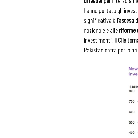
di leader
per il terzo an
hanno portato gli investi
significativa è
l’ascesa 
nazionale e alle
riforme 
investimenti.
Il Cile tor
Pakistan entra per la pri