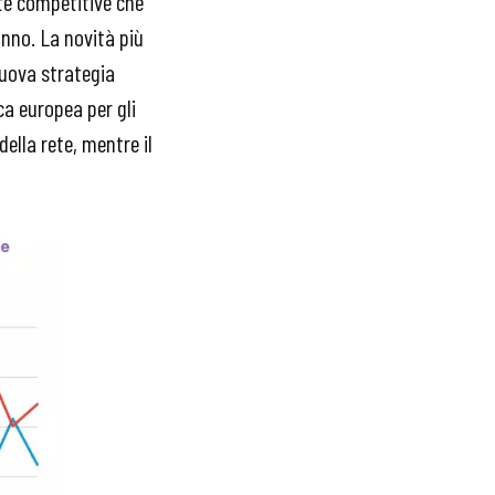
ste competitive che
anno. La novità più
nuova strategia
ca europea per gli
della rete, mentre il