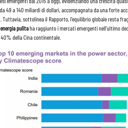
aesi emergenti dal 2015 a oggi, evidenziando una crescita quasi 
 da 49 a 140 miliardi di dollari, accompagnata da una forte acce
 Tuttavia, sottolinea il Rapporto, l’equilibrio globale resta frag
 energia pulita
ha raggiunto i mercati emergenti nell’ultimo de
il 40% della Cina continentale.