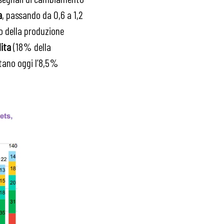
a
, passando da 0,6 a 1,2
o della produzione
lita
(18% della
tano oggi l’8,5%