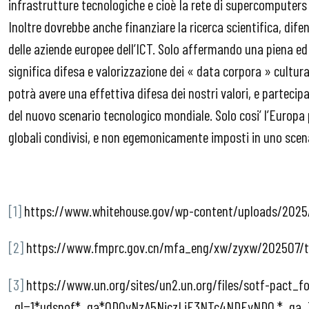
infrastrutture tecnologiche e cioè la rete di supercomputers e
Inoltre dovrebbe anche finanziare la ricerca scientifica, difen
delle aziende europee dell’ICT. Solo affermando una piena ed 
significa difesa e valorizzazione dei « data corpora » cultural
potrà avere una effettiva difesa dei nostri valori, e parteci
del nuovo scenario tecnologico mondiale. Solo cosi’ l’Europa 
globali condivisi, e non egemonicamente imposti in uno scen
[1]
https://www.whitehouse.gov/wp-content/uploads/2025/
[2]
https://www.fmprc.gov.cn/mfa_eng/xw/zyxw/202507/t
[3]
https://www.un.org/sites/un2.un.org/files/sotf-pact_f
_gl=1*udspof*_ga*ODQyNzA5NjczLjE3NTc4NDEyNDQ.*_g