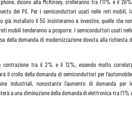
tphone, dicono alla McKinsey, crolleranno tra l’11% e il 26%
ento del Pil. Per i semiconduttori usati nelle reti mobili, l
 già installato il 5G insisteranno a investire, quelle che no
eti mobili tenderanno a posporre. I semiconduttori usati nell
usa della domanda di modernizzazione dovuta alla richiesta d
a contrazione tra il 2% e il 12%, essendo molto correlat
rà il crollo della domanda di semiconduttori per l’automobile
ine industriali, nonostante l’aumento di domanda per l
sterà a una diminuzione della domanda di elettronica tra l’1% 