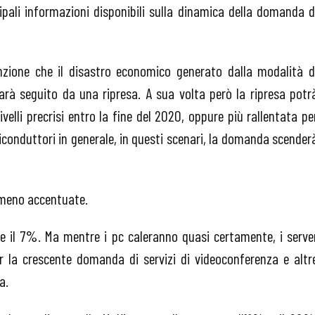
ipali informazioni disponibili sulla dinamica della domanda d
nzione che il disastro economico generato dalla modalità d
sarà seguito da una ripresa. A sua volta però la ripresa potr
ivelli precrisi entro la fine del 2020, oppure più rallentata pe
semiconduttori in generale, in questi scenari, la domanda scender
o meno accentuate.
e il 7%. Ma mentre i pc caleranno quasi certamente, i serve
er la crescente domanda di servizi di videoconferenza e altr
ca.