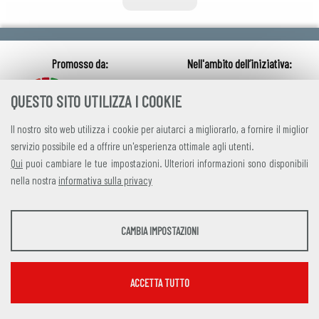
QUESTO SITO UTILIZZA I COOKIE
Il nostro sito web utilizza i cookie per aiutarci a migliorarlo, a fornire il miglior
servizio possibile ed a offrire un'esperienza ottimale agli utenti.
Qui
puoi cambiare le tue impostazioni. Ulteriori informazioni sono disponibili
nella nostra
informativa sulla privacy
credits
|
privacy
|
contatti
STATISTICHE
CAMBIA IMPOSTAZIONI
Alleanza Italiana per lo Sviluppo Sostenibile
Strumenti statistici che raccolgono dati anonimi sull'utilizzo e la funzionalità del sito
Via Farini 17, 00185 Roma C.F. 97893090585 P.IVA 14610671001
web.
Mostra maggiori informazioni
ACCETTA TUTTO
Google Analytics
SERVIZI FACOLTATVI