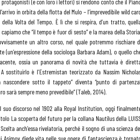
 protagonisti (e con loro i lettori) si rendono conto che il Pian
l’arrivo in orbita della flotta del Mulo – l’imprevedibile wild car
 della Volta del Tempo. È lì che si respira, d’un tratto, quell
apiamo che “il tempo è fuor di sesto” e la marea della Storia
vvisamente un altro corso, nel quale potremmo rischiare d
nte (un’espressione della sociologa Barbara Adam), o quello ch
acente, ossia un panorama di novità che tuttavia è dirett
e. A sostituirlo è l’Estremistan teorizzato da Nassim Nichola
a nascondere sotto il tappeto” diventa “punto di partenza
turo sarà sempre meno prevedibile” (Taleb, 2014).
l suo discorso nel 1902 alla Royal Institution, oggi finalment
titolo La scoperta del futuro per la collana Nautilus della LUIS
Scelta anch’essa rivelatoria, perché il sogno di una scienza de
i Asimov diede vita nelle sue opere di fantascienza è tornat