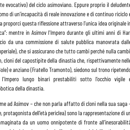
e evocativo) del ciclo asimoviano. Eppure proprio il deludent
omo di un’incapacità di reale innovazione e di continuo riciclo 
a proporci questa riflessione attraverso l’unica idea originale i
ica”: mentre in Asimov l’Impero durante gli ultimi anni di Har
ccio da una commissione di salute pubblica manovrata dall
imperiale), che si assicurano che tutto cambi perché nulla cambi
, cloni del capostipite della dinastia che, rispettivamente nell
o Sole) e anziano (Fratello Tramonto), siedono sul trono ripetend
’Impero lungo binari prestabiliti sotto l’occhio vigile 
obotica della dinastia.
ome ad Asimov – che non parla affatto di cloni nella sua saga 
 protagonista dell’età periclea) sono la rappresentazione di u
maginata da un uomo onnipotente di fronte all’inesorabilit