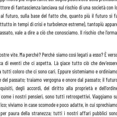
rittore di fantascienza lanciava sul rischio di una società con l
l futuro, sulla base del fatto che, quanto più il futuro si f
ttutto in tempi di crisi e turbolenze estreme), tantopiù appar
assato, vale a dire a ciò che conosciamo. Il rischio che l’orma
ostre vite. Ma perché? Perché siamo così legati a esso? È vers
ca di eventi che ci aspetta. Là giace tutto ciò che dev’esser
da tutti coloro che ci sono cari. Eppure sistemiamo e ordiniam
se del passato; traiamo vergogna e onore dal passato; il futur
uisiti, degli accordi, del diritto alla proprietà e dell’ordin
 come i nostri pensieri, sono tutti retrospettivi. Viaggiamo s
ffico; viviamo in case scomode e poco adatte, in cui sprechiam
per paura della stranezza; tutti i nostri affari pubblici son