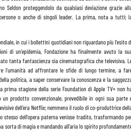
iano Seldon proteggendolo da qualsiasi deviazione grazie all
persone o anche di singoli leader. La prima, nota a tutti; l
iale, in cui i bollettini quotidiani non riguardano più l’esito d
zioni di un’epidemia, Fondazione ha finalmente avuto la su
zato tanta fantascienza sia cinematografica che televisiva. L
are l’umanità ad affrontare le sfide di lungo termine, a far
 della politica, a saper conservare la conoscenza e la saggezz
 la prima stagione della serie Foundation di Apple TV+ non h
o un prodotto convenzionale, prevedibile in ogni sua parte 
elevisive dell’era Netflix; nemmeno il ruolo di co-produttrice dell
ito stesso dell’opera paterna venisse tradito, trasformando pe
una sorta di magia e mandando all’aria lo spirito profondament