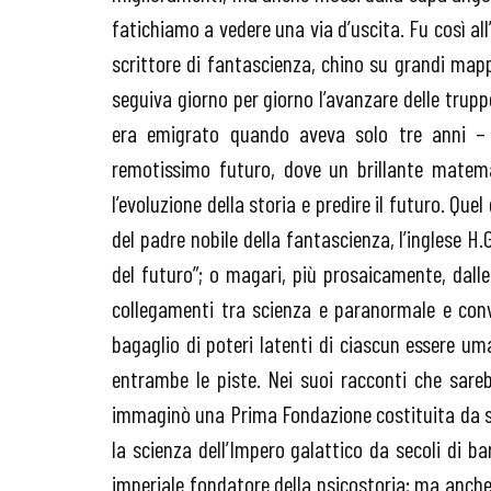
fatichiamo a vedere una via d’uscita. Fu così a
scrittore di fantascienza, chino su grandi map
seguiva giorno per giorno l’avanzare delle trup
era emigrato quando aveva solo tre anni –
remotissimo futuro, dove un brillante matema
l’evoluzione della storia e predire il futuro. Que
del padre nobile della fantascienza, l’inglese H
del futuro”; o magari, più prosaicamente, dalle
collegamenti tra scienza e paranormale e conv
bagaglio di poteri latenti di ciascun essere uma
entrambe le piste. Nei suoi racconti che sareb
immaginò una Prima Fondazione costituita da scie
la scienza dell’Impero galattico da secoli di ba
imperiale fondatore della psicostoria; ma anch