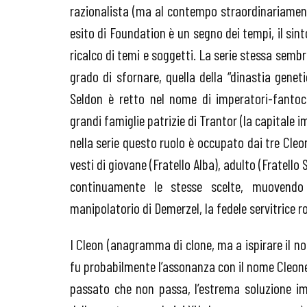
razionalista (ma al contempo straordinariament
esito di Foundation è un segno dei tempi, il sint
ricalco di temi e soggetti. La serie stessa sembr
grado di sfornare, quella della “dinastia genet
Seldon è retto nel nome di imperatori-fanto
grandi famiglie patrizie di Trantor (la capitale 
nella serie questo ruolo è occupato dai tre Cleon
vesti di giovane (Fratello Alba), adulto (Fratell
continuamente le stesse scelte, muovendo l
manipolatorio di Demerzel, la fedele servitrice r
I Cleon (anagramma di clone, ma a ispirare il n
fu probabilmente l’assonanza con il nome Cleone,
passato che non passa, l’estrema soluzione im