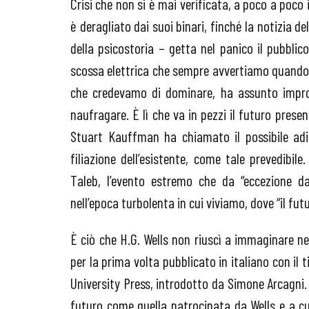
Crisi che non si è mai verificata, a poco a poco i
è deragliato dai suoi binari, finché la notizia del
della psicostoria – getta nel panico il pubblico
scossa elettrica che sempre avvertiamo quando c
che credevamo di dominare, ha assunto impro
naufragare. È lì che va in pezzi il futuro prese
Stuart Kauffman ha chiamato il possibile adi
filiazione dell’esistente, come tale prevedibil
Taleb, l’evento estremo che da “eccezione d
nell’epoca turbolenta in cui viviamo, dove “il fu
È ciò che H.G. Wells non riuscì a immaginare ne
per la prima volta pubblicato in italiano con il 
University Press, introdotto da Simone Arcagni. 
futuro come quella patrocinata da Wells e a cu