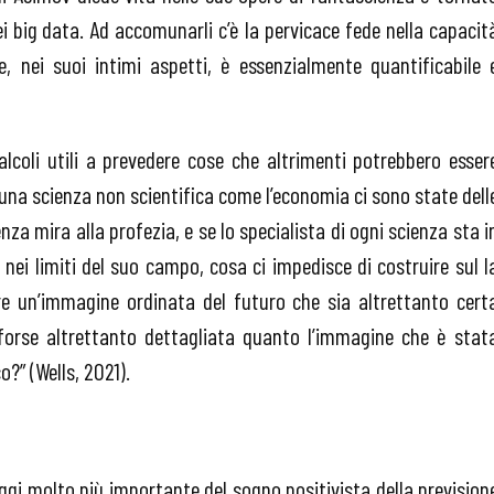
dei big data. Ad accomunarli c’è la pervicace fede nella capacit
e, nei suoi intimi aspetti, è essenzialmente quantificabile 
alcoli utili a prevedere cose che altrimenti potrebbero esser
una scienza non scientifica come l’economia ci sono state dell
enza mira alla profezia, e se lo specialista di ogni scienza sta i
nei limiti del suo campo, cosa ci impedisce di costruire sul l
are un’immagine ordinata del futuro che sia altrettanto cert
forse altrettanto dettagliata quanto l’immagine che è stat
o?” (Wells, 2021).
ggi molto più importante del sogno positivista della prevision