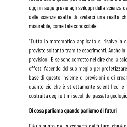
oggi in auge grazie agli sviluppi della scienza 
delle scienze esatte di svelarci una realtà ch
misurabile, come tale conoscibile:
“Tutta la matematica applicata si risolve in c
previste soltanto tramite esperimenti. Anche in 
previsioni. E se sono corretto nel dire che la sci
effetti facendo del suo meglio per profetizzare 
base di questo insieme di previsioni e di cre
quanto ciò che è strettamente scientifico, e 
costruita degli ultimi secoli del passato geologic
Di cosa parliamo quando parliamo di futuri
C’è un punto, ne La scoperta del futuro, che è o