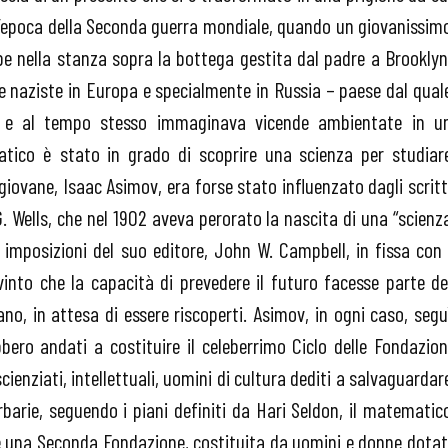
ll’epoca della Seconda guerra mondiale, quando un giovanissim
pe nella stanza sopra la bottega gestita dal padre a Brooklyn
pe naziste in Europa e specialmente in Russia – paese dal qual
 e al tempo stesso immaginava vicende ambientate in u
tico è stato in grado di scoprire una scienza per studiar
l giovane, Isaac Asimov, era forse stato influenzato dagli scritt
.G. Wells, che nel 1902 aveva perorato la nascita di una “scienz
 imposizioni del suo editore, John W. Campbell, in fissa con 
into che la capacità di prevedere il futuro facesse parte de
no, in attesa di essere riscoperti. Asimov, in ogni caso, segu
bero andati a costituire il celeberrimo Ciclo delle Fondazion
nziati, intellettuali, uomini di cultura dediti a salvaguardar
rbarie, seguendo i piani definiti da Hari Seldon, il matematic
e una Seconda Fondazione, costituita da uomini e donne dotat