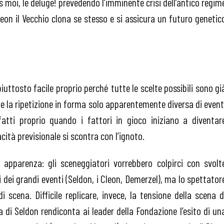
moi, le deluge! prevedendo l’imminente crisi dell’antico regim
on il Vecchio clona se stesso e si assicura un futuro genetic
iuttosto facile proprio perché tutte le scelte possibili sono gi
che la ripetizione in forma solo apparentemente diversa di event
fatti proprio quando i fattori in gioco iniziano a diventar
cità previsionale si scontra con l’ignoto.
apparenza: gli sceneggiatori vorrebbero colpirci con svolt
i dei grandi eventi (Seldon, i Cleon, Demerzel), ma lo spettator
di scena. Difficile replicare, invece, la tensione della scena d
di Seldon rendiconta ai leader della Fondazione l’esito di un