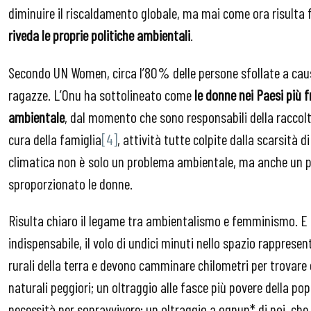
diminuire il riscaldamento globale, ma mai come ora risult
riveda le proprie politiche ambientali
.
Secondo UN Women, circa l’80% delle persone sfollate a caus
ragazze. L’Onu ha sottolineato come
le donne nei Paesi più f
ambientale
, dal momento che sono responsabili della raccolt
cura della famiglia
[4]
, attività tutte colpite dalla scarsità d
climatica non è solo un problema ambientale, ma anche un p
sproporzionato le donne.
Risulta chiaro il legame tra ambientalismo e femminismo. E 
indispensabile, il volo di undici minuti nello spazio rapprese
rurali della terra e devono camminare chilometri per trovare 
naturali peggiori; un oltraggio alle fasce più povere della po
necessità per sopravvivere; un oltraggio a ognun* di noi, che 