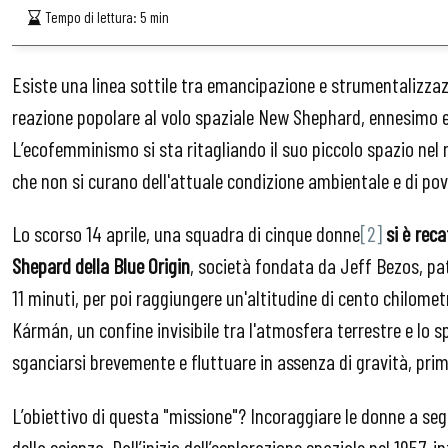
Tempo di lettura:
5
min
Esiste una linea sottile tra emancipazione e strumentalizzaz
reazione popolare al volo spaziale New Shephard, ennesimo 
L’ecofemminismo si sta ritagliando il suo piccolo spazio nel 
che non si curano dell'attuale condizione ambientale e di p
Lo scorso 14 aprile, una squadra di cinque donne
[2]
si è rec
Shepard della Blue Origin
, società fondata da Jeff Bezos, pat
11 minuti, per poi raggiungere un'altitudine di cento chilomet
Kármán, un confine invisibile tra l'atmosfera terrestre e lo s
sganciarsi brevemente e fluttuare in assenza di gravità, prim
L’obiettivo di questa "missione"? Incoraggiare le donne a seg
della scienza. Dall’inizio dell’esplorazione spaziale nel 1957, 