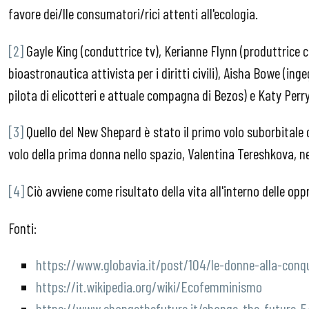
favore dei/lle consumatori/rici attenti all'ecologia.
[2]
Gayle King (conduttrice tv), Kerianne Flynn (produttrice
bioastronautica attivista per i diritti civili), Aisha Bowe (in
pilota di elicotteri e attuale compagna di Bezos) e Katy Perr
[3]
Quello del New Shepard è stato il primo volo suborbitale
volo della prima donna nello spazio, Valentina Tereshkova, ne
[4]
Ciò avviene come risultato della vita all'interno delle oppr
Fonti:
https://www.globavia.it/post/104/le-donne-alla-conqu
https://it.wikipedia.org/wiki/Ecofemminismo
https://www.changethefuture.it/change-the-future-5