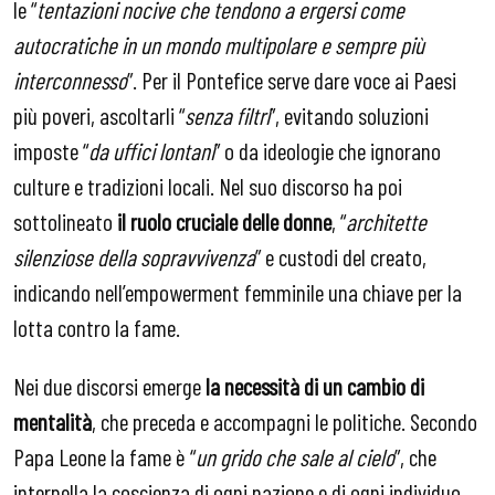
le “
tentazioni nocive che tendono a ergersi come
autocratiche in un mondo multipolare e sempre più
interconnesso
”. Per il Pontefice serve dare voce ai Paesi
più poveri, ascoltarli “
senza filtri
”, evitando soluzioni
imposte “
da uffici lontani
” o da ideologie che ignorano
culture e tradizioni locali. Nel suo discorso ha poi
sottolineato
il ruolo cruciale delle donne
, “
architette
silenziose della sopravvivenza
” e custodi del creato,
indicando nell’empowerment femminile una chiave per la
lotta contro la fame.
Nei due discorsi emerge
la
necessità di un cambio di
mentalità
, che preceda e accompagni le politiche. Secondo
Papa Leone la fame è “
un grido che sale al cielo
”, che
interpella la coscienza di ogni nazione e di ogni individuo.