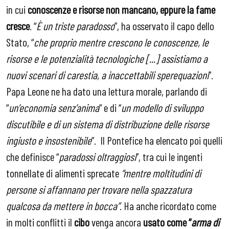
in cui
conoscenze e risorse non mancano, eppure la fame
cresce
. “
È un triste paradosso
”, ha osservato il capo dello
Stato, “
che proprio mentre crescono le conoscenze, le
risorse e le potenzialità tecnologiche [...] assistiamo a
nuovi scenari di carestia, a inaccettabili sperequazioni
”.
Papa Leone ne ha dato una lettura morale, parlando di
“
un’economia senz’anima
” e di “
un modello di sviluppo
discutibile e di un sistema di distribuzione delle risorse
ingiusto e insostenibile
”. Il Pontefice ha elencato poi quelli
che definisce “
paradossi oltraggiosi
”, tra cui le
ingenti
tonnellate di alimenti sprecate
“mentre moltitudini di
persone si affannano per trovare nella spazzatura
qualcosa da mettere in bocca”
. Ha anche ricordato come
in molti conflitti il
cibo
venga ancora
usato come “
arma di