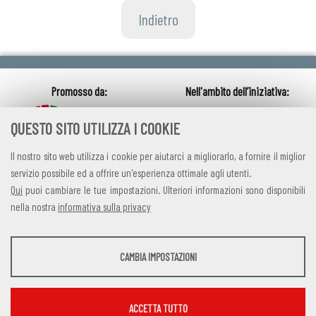
Indietro
QUESTO SITO UTILIZZA I COOKIE
Il nostro sito web utilizza i cookie per aiutarci a migliorarlo, a fornire il miglior
servizio possibile ed a offrire un'esperienza ottimale agli utenti.
Qui
puoi cambiare le tue impostazioni. Ulteriori informazioni sono disponibili
nella nostra
informativa sulla privacy
credits
|
privacy
|
contatti
STATISTICHE
CAMBIA IMPOSTAZIONI
Alleanza Italiana per lo Sviluppo Sostenibile
Strumenti statistici che raccolgono dati anonimi sull'utilizzo e la funzionalità del sito
Via Farini 17, 00185 Roma C.F. 97893090585 P.IVA 14610671001
web.
Mostra maggiori informazioni
ACCETTA TUTTO