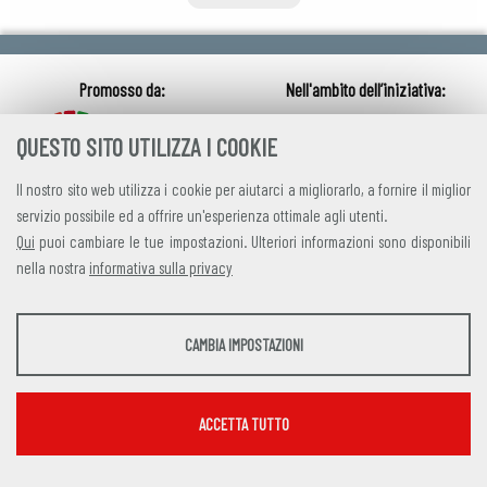
QUESTO SITO UTILIZZA I COOKIE
Il nostro sito web utilizza i cookie per aiutarci a migliorarlo, a fornire il miglior
servizio possibile ed a offrire un'esperienza ottimale agli utenti.
Qui
puoi cambiare le tue impostazioni. Ulteriori informazioni sono disponibili
nella nostra
informativa sulla privacy
credits
|
privacy
|
contatti
STATISTICHE
CAMBIA IMPOSTAZIONI
Alleanza Italiana per lo Sviluppo Sostenibile
Strumenti statistici che raccolgono dati anonimi sull'utilizzo e la funzionalità del sito
Via Farini 17, 00185 Roma C.F. 97893090585 P.IVA 14610671001
web.
Mostra maggiori informazioni
ACCETTA TUTTO
Google Analytics
SERVIZI FACOLTATVI