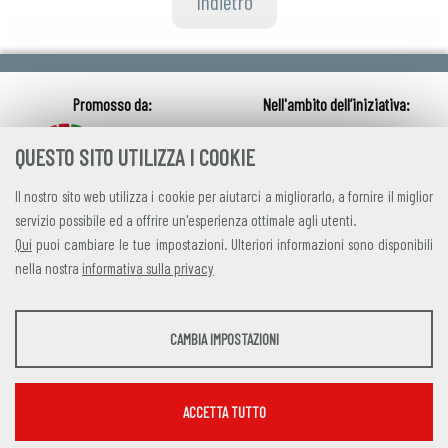
Indietro
QUESTO SITO UTILIZZA I COOKIE
Il nostro sito web utilizza i cookie per aiutarci a migliorarlo, a fornire il miglior
servizio possibile ed a offrire un'esperienza ottimale agli utenti.
Qui
puoi cambiare le tue impostazioni. Ulteriori informazioni sono disponibili
nella nostra
informativa sulla privacy
credits
|
privacy
|
contatti
STATISTICHE
CAMBIA IMPOSTAZIONI
Alleanza Italiana per lo Sviluppo Sostenibile
Strumenti statistici che raccolgono dati anonimi sull'utilizzo e la funzionalità del sito
Via Farini 17, 00185 Roma C.F. 97893090585 P.IVA 14610671001
web.
Mostra maggiori informazioni
ACCETTA TUTTO
Google Analytics