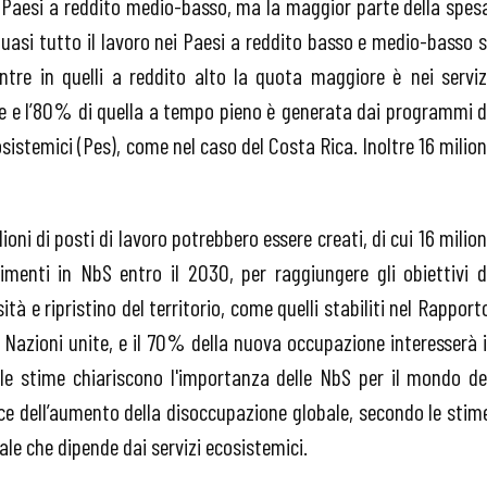
ei Paesi a reddito medio-basso, ma la maggior parte della spes
 Quasi tutto il lavoro nei Paesi a reddito basso e medio-basso s
ntre in quelli a reddito alto la quota maggiore è nei serviz
me e l’80% di quella a tempo pieno è generata dai programmi d
sistemici (Pes), come nel caso del Costa Rica. Inoltre 16 milion
ioni di posti di lavoro potrebbero essere creati, di cui 16 milion
timenti in NbS entro il 2030, per raggiungere gli obiettivi d
tà e ripristino del territorio, come quelli stabiliti nel Rapport
e Nazioni unite, e il 70% della nuova occupazione interesserà i
, le stime chiariscono l'importanza delle NbS per il mondo de
 luce dell’aumento della disoccupazione globale, secondo le stim
ale che dipende dai servizi ecosistemici.