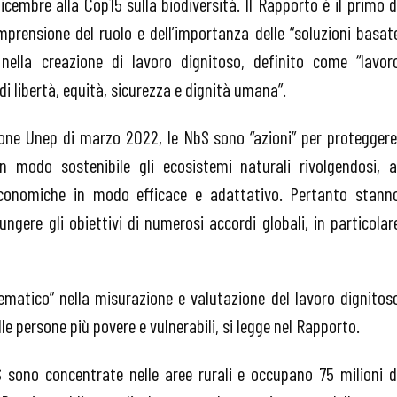
dicembre alla Cop15 sulla biodiversità. Il Rapporto è il primo d
mprensione del ruolo e dell’importanza delle “soluzioni basat
 nella creazione di lavoro dignitoso, definito come “lavor
i libertà, equità, sicurezza e dignità umana”.
ione Unep di marzo 2022, le NbS sono “azioni” per proteggere
 in modo sostenibile gli ecosistemi naturali rivolgendosi, a
 economiche in modo efficace e adattativo. Pertanto stann
ere gli obiettivi di numerosi accordi globali, in particolar
ematico” nella misurazione e valutazione del lavoro dignitos
le persone più povere e vulnerabili, si legge nel Rapporto.
bS sono concentrate nelle aree rurali e occupano 75 milioni d