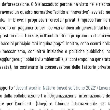
la deforestazione. Ciò è accaduto perché ha visto nelle risors
ttraverso un quadro normativo “solido e innovativo”, avviato ne
e. In breve, i proprietari forestali privati (imprese familiari
cevono un pagamento per i servizi ambientali generati dal lor
pristino delle foreste, nell’ambito di un programma che ricev
base al principio “chi inquina paga”. Inoltre, sono esenti dall
e meccanismo, con altre iniziative e politiche pubbliche, h
ggiungere gli obiettivi ambientali e, al contempo, ha generat
zata), ha sostenuto la conservazione delle fattorie private
rapporto
"Decent work in Nature-based solutions 2022" (Lavor
to dalla collaborazione tra l’Organizzazione internazionale de
ite per l’ambiente (Unep) e l’Unione internazionale per l