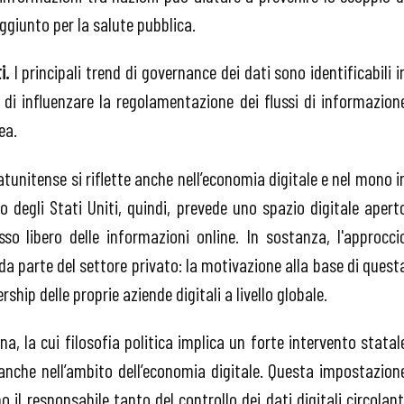
ggiunto per la salute pubblica.
i.
I principali trend di governance dei dati sono identificabili i
di influenzare la regolamentazione dei flussi di informazion
ea.
atunitense si riflette anche nell’economia digitale e nel mono i
cio degli Stati Uniti, quindi, prevede uno spazio digitale apert
usso libero delle informazioni online. In sostanza, l'approcci
 da parte del settore privato: la motivazione alla base di quest
ship delle proprie aziende digitali a livello globale.
a, la cui filosofia politica implica un forte intervento statal
anche nell’ambito dell’economia digitale. Questa impostazion
 il responsabile tanto del controllo dei dati digitali circolant