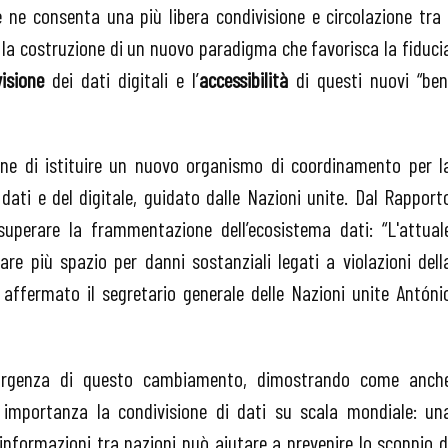
e ne consenta una più libera condivisione e circolazione tra 
r la costruzione di un nuovo paradigma che favorisca la fiduci
isione
dei dati digitali e l’
accessibilità
di questi nuovi “ben
pone di istituire un nuovo organismo di coordinamento per l
dati e del digitale, guidato dalle Nazioni unite. Dal Rapport
superare la frammentazione dell’ecosistema dati: “L'attual
 più spazio per danni sostanziali legati a violazioni dell
ha affermato il segretario generale delle Nazioni unite Antóni
’urgenza di questo cambiamento, dimostrando come anch
 importanza la condivisione di dati su scala mondiale: un
 informazioni tra nazioni può aiutare a prevenire lo scoppio d