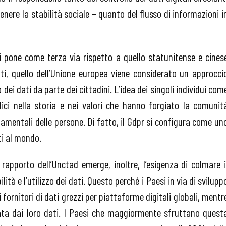
tenere la stabilità sociale – quanto del flusso di informazioni i
i pone come terza via rispetto a quello statunitense e cines
atti, quello dell’Unione europea viene considerato un approcci
dei dati da parte dei cittadini. L’idea dei singoli individui com
adici nella storia e nei valori che hanno forgiato la comunit
damentali delle persone. Di fatto, il Gdpr si configura come un
ti al mondo.
rapporto dell’Unctad emerge, inoltre, l’esigenza di colmare i
lità e l’utilizzo dei dati. Questo perché i Paesi in via di svilupp
ornitori di dati grezzi per piattaforme digitali globali, mentr
rata dai loro dati. I Paesi che maggiormente sfruttano quest