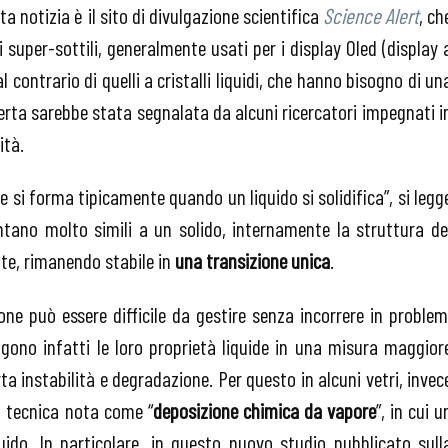
ta notizia è il sito di divulgazione scientifica
Science Alert
, ch
super-sottili, generalmente usati per i display Oled (display 
l contrario di quelli a cristalli liquidi, che hanno bisogno di un
operta sarebbe stata segnalata da alcuni ricercatori impegnati i
ità.
he si forma tipicamente quando un liquido si solidifica”, si legg
ntano molto simili a un solido, internamente la struttura de
te, rimanendo stabile in
una transizione unica
.
one può essere difficile da gestire senza incorrere in problem
engono infatti le loro proprietà liquide in una misura maggior
ta instabilità e degradazione. Per questo in alcuni vetri, invec
na tecnica nota come “
deposizione chimica da vapore
”, in cui u
ido. In particolare, in questo nuovo studio pubblicato sull