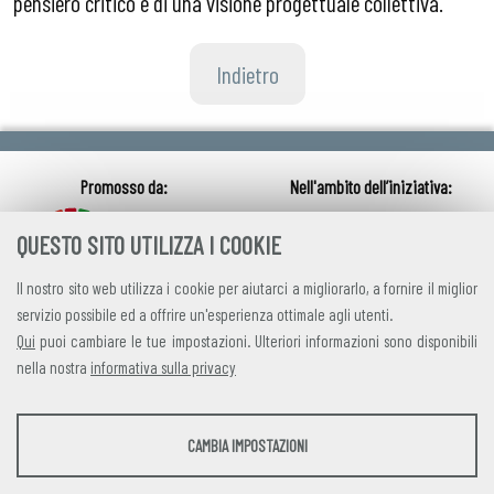
pensiero critico e di una visione progettuale collettiva.
Indietro
QUESTO SITO UTILIZZA I COOKIE
Il nostro sito web utilizza i cookie per aiutarci a migliorarlo, a fornire il miglior
servizio possibile ed a offrire un'esperienza ottimale agli utenti.
Qui
puoi cambiare le tue impostazioni. Ulteriori informazioni sono disponibili
nella nostra
informativa sulla privacy
credits
|
privacy
|
contatti
STATISTICHE
CAMBIA IMPOSTAZIONI
Alleanza Italiana per lo Sviluppo Sostenibile
Strumenti statistici che raccolgono dati anonimi sull'utilizzo e la funzionalità del sito
Via Farini 17, 00185 Roma C.F. 97893090585 P.IVA 14610671001
web.