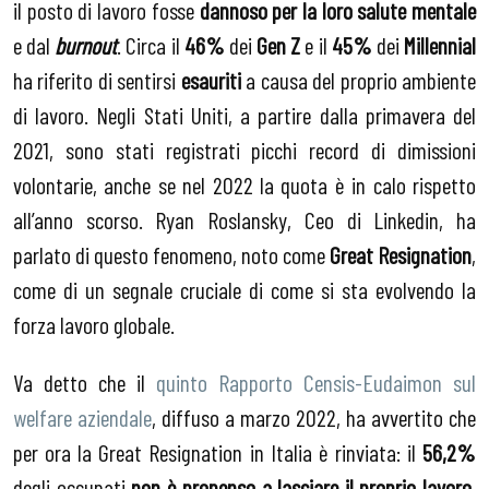
il posto di lavoro fosse
dannoso per la loro salute mentale
e dal
burnout
. Circa il
46%
dei
Gen Z
e il
45%
dei
Millennial
ha riferito di sentirsi
esauriti
a causa del proprio ambiente
di lavoro. Negli Stati Uniti, a partire dalla primavera del
2021, sono stati registrati picchi record di dimissioni
volontarie, anche se nel 2022 la quota è in calo rispetto
all’anno scorso. Ryan Roslansky, Ceo di Linkedin, ha
parlato di questo fenomeno, noto come
Great Resignation
,
come di un segnale cruciale di come si sta evolvendo la
forza lavoro globale.
Va detto che il
quinto Rapporto Censis-Eudaimon sul
welfare aziendale
, diffuso a marzo 2022, ha avvertito che
per ora la Great Resignation in Italia è rinviata: il
56,2%
degli occupati
non è propenso a lasciare il proprio lavoro
,