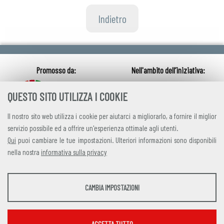
Indietro
QUESTO SITO UTILIZZA I COOKIE
Il nostro sito web utilizza i cookie per aiutarci a migliorarlo, a fornire il miglior
servizio possibile ed a offrire un'esperienza ottimale agli utenti.
Qui
puoi cambiare le tue impostazioni. Ulteriori informazioni sono disponibili
nella nostra
informativa sulla privacy
credits
|
privacy
|
contatti
STATISTICHE
CAMBIA IMPOSTAZIONI
Alleanza Italiana per lo Sviluppo Sostenibile
Strumenti statistici che raccolgono dati anonimi sull'utilizzo e la funzionalità del sito
Via Farini 17, 00185 Roma C.F. 97893090585 P.IVA 14610671001
web.
Mostra maggiori informazioni