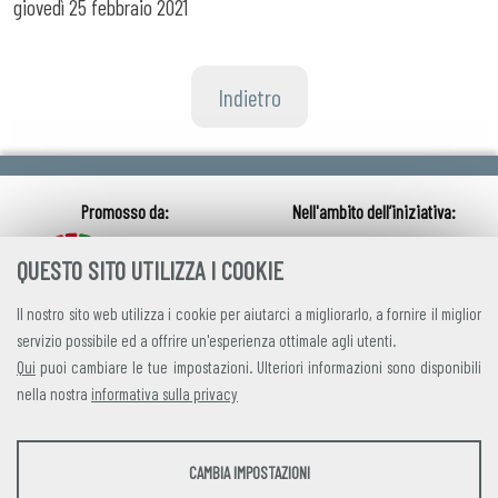
giovedì
25 febbraio 2021
Indietro
QUESTO SITO UTILIZZA I COOKIE
Il nostro sito web utilizza i cookie per aiutarci a migliorarlo, a fornire il miglior
servizio possibile ed a offrire un'esperienza ottimale agli utenti.
Qui
puoi cambiare le tue impostazioni. Ulteriori informazioni sono disponibili
nella nostra
informativa sulla privacy
credits
|
privacy
|
contatti
STATISTICHE
CAMBIA IMPOSTAZIONI
Alleanza Italiana per lo Sviluppo Sostenibile
Strumenti statistici che raccolgono dati anonimi sull'utilizzo e la funzionalità del sito