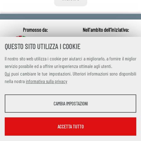
QUESTO SITO UTILIZZA I COOKIE
Il nostro sito web utilizza i cookie per aiutarci a migliorarlo, a fornire il miglior
servizio possibile ed a offrire un'esperienza ottimale agli utenti.
Qui
puoi cambiare le tue impostazioni. Ulteriori informazioni sono disponibili
nella nostra
informativa sulla privacy
credits
|
privacy
|
contatti
STATISTICHE
CAMBIA IMPOSTAZIONI
Alleanza Italiana per lo Sviluppo Sostenibile
Strumenti statistici che raccolgono dati anonimi sull'utilizzo e la funzionalità del sito
Via Farini 17, 00185 Roma C.F. 97893090585 P.IVA 14610671001
web.
Mostra maggiori informazioni
ACCETTA TUTTO
Google Analytics
SERVIZI FACOLTATVI