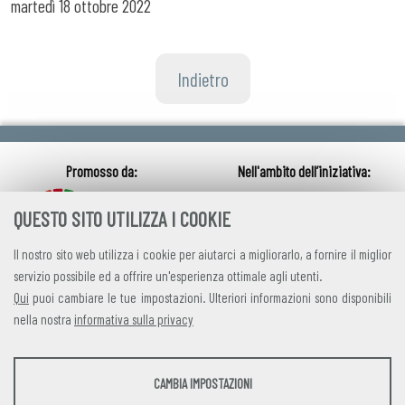
martedì
18 ottobre 2022
Indietro
QUESTO SITO UTILIZZA I COOKIE
Il nostro sito web utilizza i cookie per aiutarci a migliorarlo, a fornire il miglior
servizio possibile ed a offrire un'esperienza ottimale agli utenti.
Qui
puoi cambiare le tue impostazioni. Ulteriori informazioni sono disponibili
nella nostra
informativa sulla privacy
credits
|
privacy
|
contatti
STATISTICHE
CAMBIA IMPOSTAZIONI
Alleanza Italiana per lo Sviluppo Sostenibile
Strumenti statistici che raccolgono dati anonimi sull'utilizzo e la funzionalità del sito