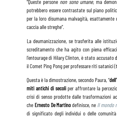
“Queste persone
non sono umane
, ma demoni
potrebbero essere contrastate sul piano politi
per la loro disumana malvagità, esattamente 
caccia alle streghe”.
La deumanizzazione, se trasferita alle istitu
screditamento che ha agito con piena efficaci
l’entourage di Hilary Clinton, è stato accusato d
il Comet Ping Pong per professare riti satanici 
Questa è la dimostrazione, secondo Paura, “
del
miti antichi di secoli
per affrontare la percez
crisi di senso prodotte dalle trasformazioni a
che
Ernesto De Martino
definisce, ne
Il mondo 
di significato degli individui o delle comun