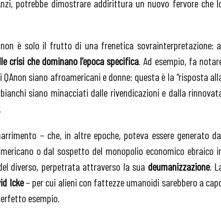
 Anzi, potrebbe dimostrare addirittura un nuovo fervore che l
on è solo il frutto di una frenetica sovrainterpretazione: a
le crisi che dominano l’epoca specifica
. Ad esempio, fa notar
 di QAnon siano afroamericani e donne: questa è la “risposta all
i bianchi siano minacciati dalle rivendicazioni e dalla rinnovat
.
rrimento – che, in altre epoche, poteva essere generato da
io americano o dal sospetto del monopolio economico ebraico i
del diverso,
perpetrata attraverso la sua
deumanizzazione
. L
id Icke
– per cui alieni con fattezze umanoidi sarebbero a cap
 perfetto esempio.