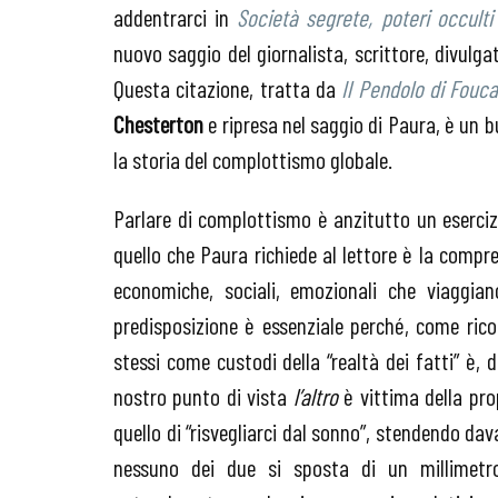
addentrarci in
Società segrete, poteri occulti
nuovo saggio del giornalista, scrittore, divulg
Questa citazione, tratta da
Il Pendolo di Fouca
Chesterton
e ripresa nel saggio di Paura, è un 
la storia del complottismo globale.
Parlare di complottismo è anzitutto un eserciz
quello che Paura richiede al lettore è la compre
economiche, sociali, emozionali che viaggian
predisposizione è essenziale perché, come ric
stessi come custodi della “realtà dei fatti” è, 
nostro punto di vista
l’altro
è vittima della pro
quello di “risvegliarci dal sonno”, stendendo dav
nessuno dei due si sposta di un millimetro