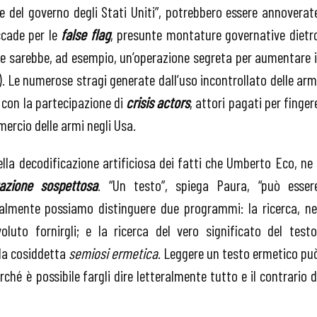
te del governo degli Stati Uniti”, potrebbero essere annoverat
ccade per le
false flag
, presunte montature governative dietr
bre sarebbe, ad esempio, un’operazione segreta per aumentare i
. Le numerose stragi generate dall’uso incontrollato delle arm
 con la partecipazione di
crisis actors
, attori pagati per finger
mmercio delle armi negli Usa.
lla decodificazione artificiosa dei fatti che Umberto Eco, ne
tazione sospettosa
. “Un testo”, spiega Paura, “può esser
ialmente possiamo distinguere due programmi: la ricerca, ne
luto fornirgli; e la ricerca del vero significato del testo
 la cosiddetta
semiosi ermetica
. Leggere un testo ermetico pu
ché è possibile fargli dire letteralmente tutto e il contrario d