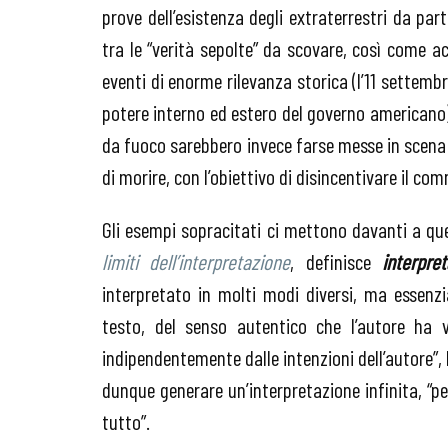
prove dell’esistenza degli extraterrestri da par
tra le “verità sepolte” da scovare, così come a
eventi di enorme rilevanza storica (l’11 settem
potere interno ed estero del governo americano)
da fuoco sarebbero invece farse messe in scena
di morire, con l’obiettivo di disincentivare il co
Gli esempi sopracitati ci mettono davanti a que
limiti dell’interpretazione
, definisce
interpre
interpretato in molti modi diversi, ma essenz
testo, del senso autentico che l’autore ha vo
indipendentemente dalle intenzioni dell’autore”,
dunque generare un’interpretazione infinita, “per
tutto”.