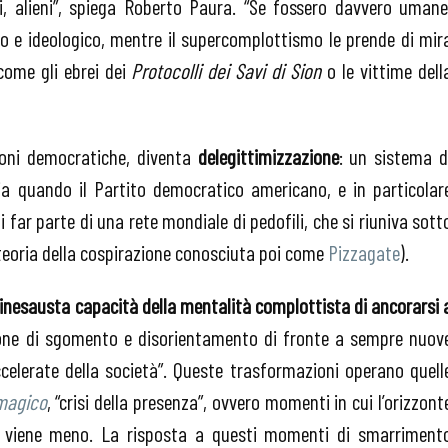
, alieni”, spiega Roberto Paura. “Se fossero davvero umane
co e ideologico, mentre il supercomplottismo le prende di mir
come gli ebrei dei
Protocolli dei Savi di Sion
o le vittime dell
zioni democratiche, diventa
delegittimizzazione
: un sistema d
a quando il Partito democratico americano, e in particolar
i far parte di una rete mondiale di pedofili, che si riuniva sott
(teoria della cospirazione conosciuta poi come
Pizzagate
).
l’inesausta capacità della mentalità complottista di ancorarsi 
ione di sgomento e disorientamento di fronte a sempre nuov
ccelerate della società”. Queste trasformazioni operano quell
magico
, “crisi della presenza”, ovvero momenti in cui l’orizzont
ità viene meno. La risposta a questi momenti di smarriment