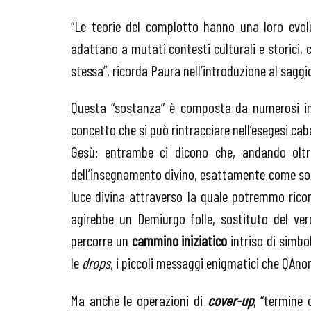
“Le teorie del complotto hanno una loro evol
adattano a mutati contesti culturali e storici
stessa”, ricorda Paura nell’introduzione al saggi
Questa “sostanza” è composta da numerosi ing
concetto che si può rintracciare nell’esegesi caba
Gesù: entrambe ci dicono che, andando oltre 
dell’insegnamento divino, esattamente come sotto
luce divina attraverso la quale potremmo ricong
agirebbe un Demiurgo folle, sostituto del ver
percorre un
cammino iniziatico
intriso di simbo
le
drops
, i piccoli messaggi enigmatici che QAno
Ma anche le operazioni di
cover-up
, “termine 