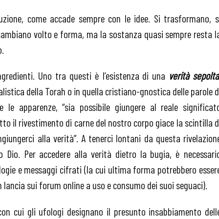
uzione, come accade sempre con le idee. Si trasformano, s
, cambiano volto e forma, ma la sostanza quasi sempre resta l
o.
redienti. Uno tra questi è l’esistenza di una
verità sepolt
listica della Torah o in quella cristiano-gnostica delle parole d
le apparenze, “sia possibile giungere al reale significat
 il rivestimento di carne del nostro corpo giace la scintilla d
iungerci alla verità”. A tenerci lontani da questa rivelazion
o Dio. Per accedere alla verità dietro la bugia, è necessari
logie e messaggi cifrati (la cui ultima forma potrebbero esser
n lancia sui forum online a uso e consumo dei suoi seguaci).
con cui gli ufologi designano il presunto insabbiamento dell