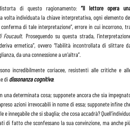
 distorta di questo ragionamento:
“Il lettore opera un
a volta individuata la chiave interpretativa, ogni elemento de
conferma di tale interpretazione”, errore in cui incorrono, tr
i Foucault
. Proseguendo su questa strada, l’interpretazion
iva ermetica”, ovvero “l’abilità incontrollata di slittare d
glianza, da una connessione a un’altra”.
sono incredibilmente coriacee, resistenti alle critiche e all
me di
dissonanza cognitiva
:
in una determinata cosa; supponete ancora che sia impegnat
rapreso azioni irrevocabili in nome di essa; supponete infine ch
le e innegabile che si sbaglia; che cosa accadrà? Quell’individu
dati di fatto che sconfessano la sua convinzione, ma anche pi