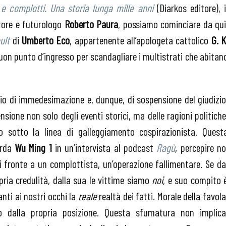
 e complotti. Una storia lunga mille anni
(Diarkos editore), i
atore e futurologo
Roberto Paura
, possiamo cominciare da qui
ult
di
Umberto Eco
, appartenente all’apologeta cattolico
G. K
buon punto d’ingresso per scandagliare i multistrati che abitan
io di immedesimazione e, dunque, di sospensione del giudizio
nsione non solo degli eventi storici, ma delle ragioni politiche
o sotto la linea di galleggiamento cospirazionista. Quest
orda
Wu Ming 1
in un’intervista al podcast
Ragù
, percepire no
di fronte a un complottista, un’operazione fallimentare. Se da
pria credulità, dalla sua le vittime siamo
noi
, e suo compito 
anti ai nostri occhi la
reale
realtà dei fatti. Morale della favola
 dalla propria posizione. Questa sfumatura non implica