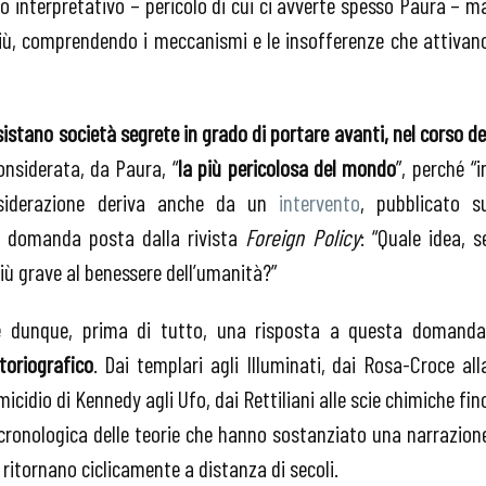
o interpretativo – pericolo di cui ci avverte spesso Paura – m
più, comprendendo i meccanismi e le insofferenze che attivan
esistano società segrete in grado di portare avanti, nel corso de
nsiderata, da Paura, “
la più pericolosa del mondo
”, perché “i
onsiderazione deriva anche da un
intervento
, pubblicato s
la domanda posta dalla rivista
Foreign Policy
: “Quale idea, s
ù grave al benessere dell’umanità?”
è dunque, prima di tutto, una risposta a questa domanda
toriografico
. Dai templari agli Illuminati, dai Rosa-Croce all
micidio di Kennedy agli Ufo, dai Rettiliani alle scie chimiche fin
cronologica delle teorie che hanno sostanziato una narrazion
 ritornano ciclicamente a distanza di secoli.