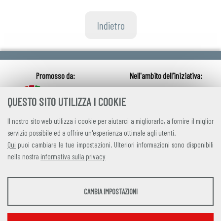
Indietro
QUESTO SITO UTILIZZA I COOKIE
Il nostro sito web utilizza i cookie per aiutarci a migliorarlo, a fornire il miglior
servizio possibile ed a offrire un'esperienza ottimale agli utenti.
Qui
puoi cambiare le tue impostazioni. Ulteriori informazioni sono disponibili
nella nostra
informativa sulla privacy
credits
|
privacy
|
contatti
STATISTICHE
CAMBIA IMPOSTAZIONI
Alleanza Italiana per lo Sviluppo Sostenibile
Strumenti statistici che raccolgono dati anonimi sull'utilizzo e la funzionalità del sito
Via Farini 17, 00185 Roma C.F. 97893090585 P.IVA 14610671001
web.