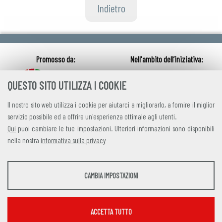
Indietro
QUESTO SITO UTILIZZA I COOKIE
Il nostro sito web utilizza i cookie per aiutarci a migliorarlo, a fornire il miglior
servizio possibile ed a offrire un'esperienza ottimale agli utenti.
Qui
puoi cambiare le tue impostazioni. Ulteriori informazioni sono disponibili
nella nostra
informativa sulla privacy
credits
|
privacy
|
contatti
STATISTICHE
CAMBIA IMPOSTAZIONI
Alleanza Italiana per lo Sviluppo Sostenibile
Strumenti statistici che raccolgono dati anonimi sull'utilizzo e la funzionalità del sito
Via Farini 17, 00185 Roma C.F. 97893090585 P.IVA 14610671001
web.
Mostra maggiori informazioni
ACCETTA TUTTO