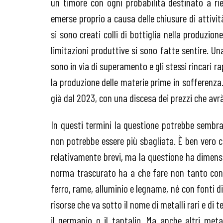
un timore con ogni probabilità destinato a rient
emerse proprio a causa delle chiusure di attivi
si sono creati colli di bottiglia nella produzi
limitazioni produttive si sono fatte sentire. Un
sono in via di superamento e gli stessi rincari
la produzione delle materie prime in sofferenza. 
già dal 2023, con una discesa dei prezzi che avrà
In questi termini la questione potrebbe sembra
non potrebbe essere più sbagliata. È ben vero ch
relativamente brevi, ma la questione ha dimensio
norma trascurato ha a che fare non tanto con 
ferro, rame, alluminio e legname, né con fonti d
risorse che va sotto il nome di metalli rari e di te
il germanio o il tantalio. Ma anche altri met