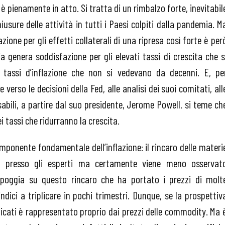
pienamente in atto. Si tratta di un rimbalzo forte, inevitabil
hiusure delle attività in tutti i Paesi colpiti dalla pandemia. M
ne per gli effetti collaterali di una ripresa così forte è per
genera soddisfazione per gli elevati tassi di crescita che s
 tassi d’inflazione che non si vedevano da decenni. E, pe
 verso le decisioni della Fed, alle analisi dei suoi comitati, all
abili, a partire dal suo presidente, Jerome Powell. si teme ch
i tassi che ridurranno la crescita.
ponente fondamentale dell’inflazione: il rincaro delle materi
i presso gli esperti ma certamente viene meno osservat
i poggia su questo rincaro che ha portato i prezzi di molt
ici a triplicare in pochi trimestri. Dunque, se la prospettiv
licati è rappresentato proprio dai prezzi delle commodity. Ma 