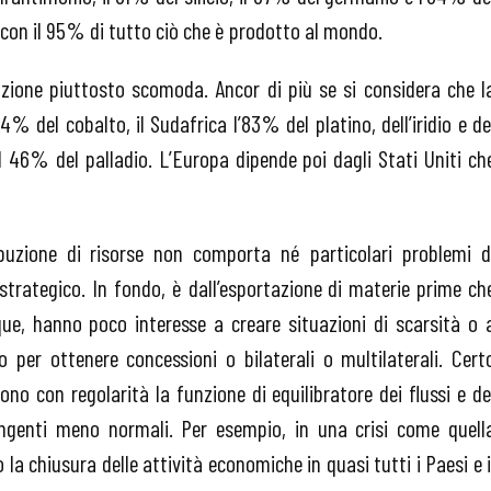
ce con il 95% di tutto ciò che è prodotto al mondo.
zione piuttosto scomoda. Ancor di più se si considera che l
 del cobalto, il Sudafrica l’83% del platino, dell’iridio e de
 il 46% del palladio. L’Europa dipende poi dagli Stati Uniti ch
buzione di risorse non comporta né particolari problemi d
strategico. In fondo, è dall’esportazione di materie prime ch
que, hanno poco interesse a creare situazioni di scarsità o 
o per ottenere concessioni o bilaterali o multilaterali. Cert
o con regolarità la funzione di equilibratore dei flussi e de
angenti meno normali. Per esempio, in una crisi come quell
a chiusura delle attività economiche in quasi tutti i Paesi e i