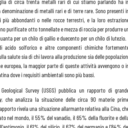
lia di circa trenta metalli rari di cui stiamo parlando ha i
denominazione di metalli rari e di terre rare. Sono presenti i
più abbondanti o nelle rocce terrestri, e la loro estrazion
nno purificate otto tonnellate e mezza di roccia per produrre u
quanta per un chilo di gallio e duecento per un chilo di lutezio. 
o di acido solforico e altre componenti chimiche fortement
lla salute sia di chi lavora alla produzione sia delle popolazion
ione europea, la maggior parte di queste attività avvengono o i
atina dove i requisiti ambientali sono più bassi.
 Geological Survey (USGS) pubblica un rapporto di grand
y,
che analizza la situazione delle circa 90 materie prim
rapporto rivela una situazione allarmante relativa alla Cina, ch
to nel mondo, il 55% del vanadio, il 65% della fluorite e dell
ll’antimonio, il 61% del silicio, il 67% del germanio e l’84% de