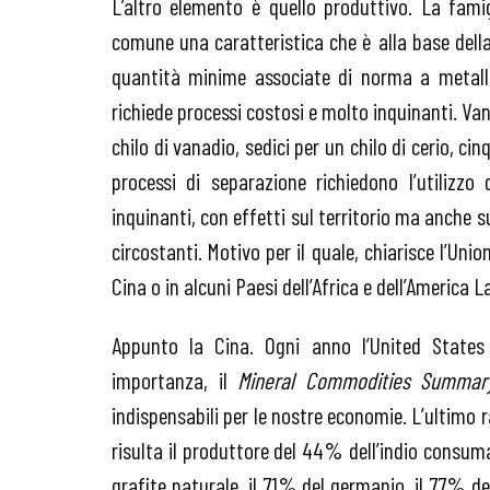
L’altro elemento è quello produttivo. La famig
comune una caratteristica che è alla base della 
quantità minime associate di norma a metalli 
richiede processi costosi e molto inquinanti. Va
chilo di vanadio, sedici per un chilo di cerio, cin
processi di separazione richiedono l’utilizz
inquinanti, con effetti sul territorio ma anche su
circostanti. Motivo per il quale, chiarisce l’Un
Cina o in alcuni Paesi dell’Africa e dell’America L
Appunto la Cina. Ogni anno l’United States
importanza, il
Mineral Commodities Summar
indispensabili per le nostre economie. L’ultimo 
risulta il produttore del 44% dell’indio consuma
grafite naturale, il 71% del germanio, il 77% de