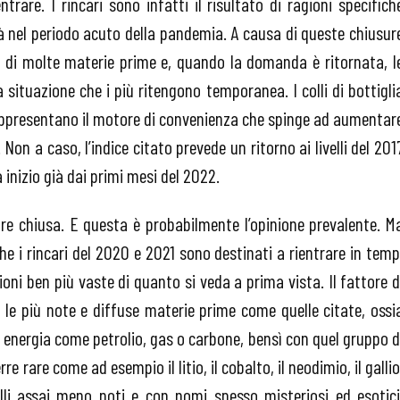
rare. I rincari sono infatti il risultato di ragioni specifich
tà nel periodo acuto della pandemia. A causa di queste chiusur
one di molte materie prime e, quando la domanda è ritornata, l
a situazione che i più ritengono temporanea. I colli di bottigli
 rappresentano il motore di convenienza che spinge ad aumentar
Non a caso, l’indice citato prevede un ritorno ai livelli del 201
 inizio già dai primi mesi del 2022.
re chiusa. E questa è probabilmente l’opinione prevalente. M
e i rincari del 2020 e 2021 sono destinati a rientrare in temp
ni ben più vaste di quanto si veda a prima vista. Il fattore d
le più note e diffuse materie prime come quelle citate, ossi
i energia come petrolio, gas o carbone, bensì con quel gruppo d
rre rare come ad esempio il litio, il cobalto, il neodimio, il gallio
alli assai meno noti e con nomi spesso misteriosi ed esotici