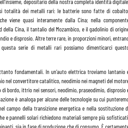
ll’insieme, depositario della nostra completa identità digitale
totalità dei metalli rari: le batterie sono fatte di cobalto
 che viene quasi interamente dalla Cina; nella component
d della Cina, il tantalio del Mozambico, e il gadolinio di origin
indio e disprosio. Altre terre rare, in proporzioni minori, entran
a questa serie di metalli rari possiamo dimenticarci quest
tanto fondamentali. In un’auto elettrica troviamo lantanio 
conio nel convertitore catalitico, neodimio nei magneti del motor
mo di bordo, ittrio nei sensori, neodimio, praseodimio, disprosio 
tuazione è analoga per alcune delle tecnologie su cui punterem
nel campo della transizione energetica e nella sostituzione d
che e pannelli solari richiedono materiali sempre più sofisticati
inanti, sia in fase di produzione che di consumo. È certament