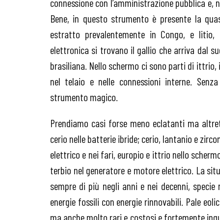
connessione con l’amministrazione pubblica e, ne
Bene, in questo strumento è presente la quasi 
estratto prevalentemente in Congo, e litio,
elettronica si trovano il gallio che arriva dal su
brasiliana. Nello schermo ci sono parti di ittrio, 
nel telaio e nelle connessioni interne. Senz
strumento magico.
Prendiamo casi forse meno eclatanti ma altret
cerio nelle batterie ibride; cerio, lantanio e zir
elettrico e nei fari, europio e ittrio nello scher
terbio nel generatore e motore elettrico. La si
sempre di più negli anni e nei decenni, specie 
energie fossili con energie rinnovabili. Pale eoli
ma anche molto rari e costosi e fortemente inqu