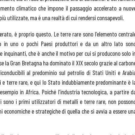
amento climatico che impone il passaggio accelerato a nuov
più utilizzate, ma è una realtà di cui rendersi consapevoli.
rato, è proprio questo. Le terre rare sono l’elemento central
o in uno o pochi Paesi produttori e da un altro lato son
 inquinanti, che è anche il motivo per cui si producono solo i
 se la Gran Bretagna ha dominato il XIX secolo grazie al carbon
conducibili al predominio sul petrolio di Stati Uniti e Arabi
ari e terre rare, e qui lo Stato indubbiamente predominante è l
r esempio in Africa. Poiché l’industria tecnologica, a partire d
li sono i primi utilizzatori di metalli e terre rare, non posson
ni economiche e strategiche di quella che si avvia a essere un