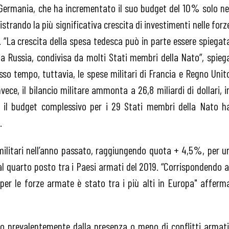
a Germania, che ha incrementato il suo budget del 10% solo ne
istrando la più significativa crescita di investimenti nelle forz
ri. “La crescita della spesa tedesca può in parte essere spiegat
la Russia, condivisa da molti Stati membri della Nato”, spieg
tesso tempo, tuttavia, le spese militari di Francia e Regno Unit
nvece, il bilancio militare ammonta a 26,8 miliardi di dollari, i
, il budget complessivo per i 29 Stati membri della Nato h
.
militari nell’anno passato, raggiungendo quota + 4,5%, per u
i al quarto posto tra i Paesi armati del 2019. “Corrispondendo a
 per le forze armate è stato tra i più alti in Europa" afferm
no prevalentemente dalla presenza o meno di conflitti armati