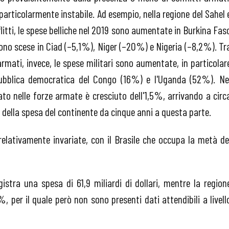
 particolarmente instabile. Ad esempio, nella regione del Sahel 
itti, le spese belliche nel 2019 sono aumentate in Burkina Fas
no scese in Ciad (–5,1%), Niger (–20%) e Nigeria (–8,2%). Tr
i armati, invece, le spese militari sono aumentate, in particolar
pubblica democratica del Congo (16%) e l'Uganda (52%). Ne
ato nelle forze armate è cresciuto dell'1,5%, arrivando a circ
to della spesa del continente da cinque anni a questa parte.
relativamente invariate, con il Brasile che occupa la metà de
stra una spesa di 61,9 miliardi di dollari, mentre la region
per il quale però non sono presenti dati attendibili a livell