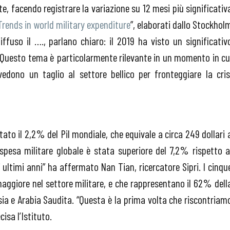
, facendo registrare la variazione su 12 mesi più significativ
Trends in world military expenditure
”, elaborati dallo Stockhol
iffuso il …., parlano chiaro: il 2019 ha visto un significativ
ta. Questo tema è particolarmente rilevante in un momento in cu
vedono un taglio al settore bellico per fronteggiare la cris
ato il 2,2% del Pil mondiale, che equivale a circa 249 dollari 
spesa militare globale è stata superiore del 7,2% rispetto a
ultimi anni” ha affermato Nan Tian, ​​ricercatore Sipri. I cinqu
aggiore nel settore militare, e che rappresentano il 62% dell
ssia e Arabia Saudita. “Questa è la prima volta che riscontriam
cisa l’Istituto.