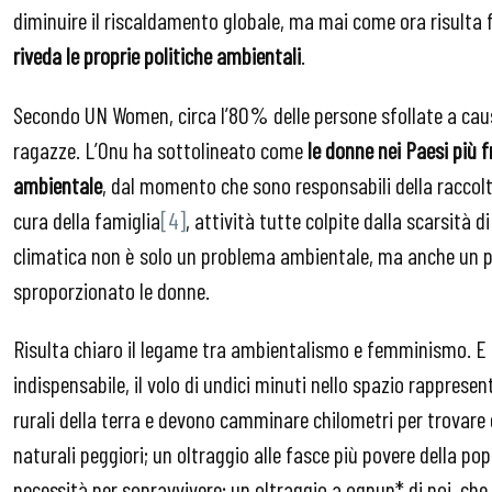
diminuire il riscaldamento globale, ma mai come ora risult
riveda le proprie politiche ambientali
.
Secondo UN Women, circa l’80% delle persone sfollate a caus
ragazze. L’Onu ha sottolineato come
le donne nei Paesi più f
ambientale
, dal momento che sono responsabili della raccolt
cura della famiglia
[4]
, attività tutte colpite dalla scarsità d
climatica non è solo un problema ambientale, ma anche un p
sproporzionato le donne.
Risulta chiaro il legame tra ambientalismo e femminismo. E 
indispensabile, il volo di undici minuti nello spazio rapprese
rurali della terra e devono camminare chilometri per trovare 
naturali peggiori; un oltraggio alle fasce più povere della po
necessità per sopravvivere; un oltraggio a ognun* di noi, che 