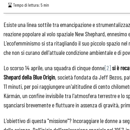
Tempo di lettura:
5
min
Esiste una linea sottile tra emancipazione e strumentalizzaz
reazione popolare al volo spaziale New Shephard, ennesimo 
L’ecofemminismo si sta ritagliando il suo piccolo spazio nel 
che non si curano dell'attuale condizione ambientale e di p
Lo scorso 14 aprile, una squadra di cinque donne
[2]
si è rec
Shepard della Blue Origin
, società fondata da Jeff Bezos, pat
11 minuti, per poi raggiungere un'altitudine di cento chilomet
Kármán, un confine invisibile tra l'atmosfera terrestre e lo s
sganciarsi brevemente e fluttuare in assenza di gravità, prim
L’obiettivo di questa "missione"? Incoraggiare le donne a seg
della scienza. Dall’inizio dell’esplorazione spaziale nel 1957, 