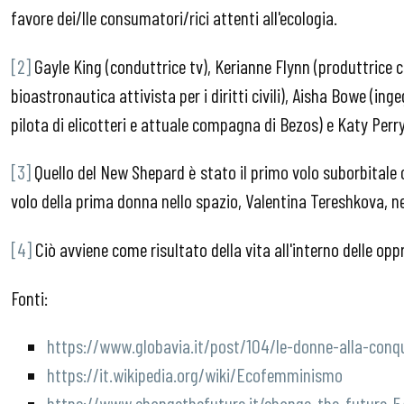
favore dei/lle consumatori/rici attenti all'ecologia.
[2]
Gayle King (conduttrice tv), Kerianne Flynn (produttrice
bioastronautica attivista per i diritti civili), Aisha Bowe (in
pilota di elicotteri e attuale compagna di Bezos) e Katy Perr
[3]
Quello del New Shepard è stato il primo volo suborbitale
volo della prima donna nello spazio, Valentina Tereshkova, ne
[4]
Ciò avviene come risultato della vita all'interno delle oppr
Fonti:
https://www.globavia.it/post/104/le-donne-alla-conqu
https://it.wikipedia.org/wiki/Ecofemminismo
https://www.changethefuture.it/change-the-future-5