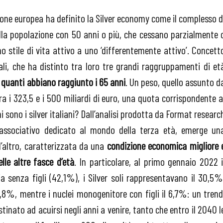
one europea ha definito la Silver economy come il complesso d
lla popolazione con 50 anni o più, che cessano parzialmente 
o stile di vita attivo a uno ‘differentemente attivo’. Concett
ali, che ha distinto tra loro tre grandi raggruppamenti di et
” quanti abbiano raggiunto i 65 anni
. Un peso, quello assunto d
tra i 323,5 e i 500 miliardi di euro, una quota corrispondente a
i sono i silver italiani? Dall’analisi prodotta da Format researc
a associativo dedicato al mondo della terza età, emerge un
l’altro, caratterizzata da una
condizione economica migliore 
lle altre fasce d’età
. In particolare, al primo gennaio 2022 i
 senza figli (42,1%), i Silver soli rappresentavano il 30,5%
 12,8%, mentre i nuclei monogenitore con figli il 6,7%: un trend
stinato ad acuirsi negli anni a venire, tanto che entro il 2040 l