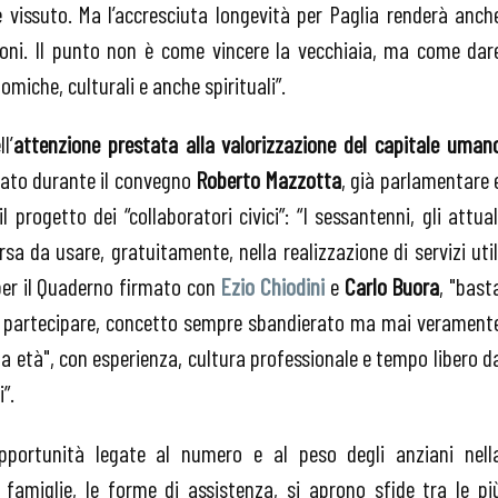
 vissuto. Ma l’accresciuta longevità per Paglia renderà anch
azioni. Il punto non è come vincere la vecchiaia, ma come dar
miche, culturali e anche spirituali”.
l’
attenzione prestata alla valorizzazione del capitale uman
lato durante il convegno
Roberto Mazzotta
, già parlamentare 
progetto dei “collaboratori civici”: “I sessantenni, gli attual
rsa da usare, gratuitamente, nella realizzazione di servizi util
 per il Quaderno firmato con
Ezio Chiodini
e
Carlo Buora
, "bast
farli partecipare, concetto sempre sbandierato ma mai verament
ta età", con esperienza, cultura professionale e tempo libero d
”.
portunità legate al numero e al peso degli anziani nell
e famiglie, le forme di assistenza, si aprono sfide tra le pi