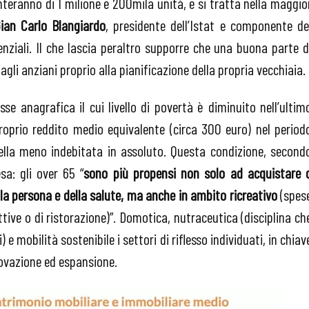
eranno di 1 milione e 200mila unità, e si tratta nella maggio
ian Carlo Blangiardo
, presidente dell’Istat e componente de
enziali. Il che lascia peraltro supporre che una buona parte d
gli anziani proprio alla pianificazione della propria vecchiaia.
asse anagrafica il cui livello di povertà è diminuito nell’ultim
roprio reddito medio equivalente (circa 300 euro) nel period
lla meno indebitata in assoluto. Questa condizione, second
sa: gli over 65 “
sono
più propensi non solo ad acquistare 
ella persona e della salute, ma anche in ambito ricreativo
(spes
ttive o di ristorazione)”. Domotica, nutraceutica (disciplina ch
) e mobilità sostenibile i settori di riflesso individuati, in chiav
novazione ed espansione.