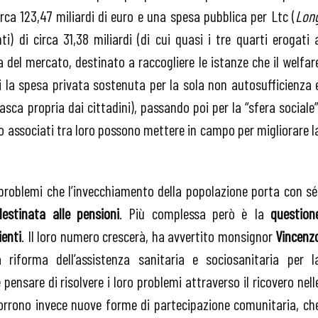
rca 123,47 miliardi di euro e una spesa pubblica per Ltc (
Lon
i) di circa 31,38 miliardi (di cui quasi i tre quarti erogati 
a del mercato, destinato a raccogliere le istanze che il welfar
i la spesa privata sostenuta per la sola non autosufficienza 
asca propria dai cittadini), passando poi per la “sfera sociale”
i o associati tra loro possono mettere in campo per migliorare l
problemi che l’invecchiamento della popolazione porta con sé
estinata alle pensioni
. Più complessa però è la
question
ienti
. Il loro numero crescerà, ha avvertito monsignor
Vincenz
 riforma dell’assistenza sanitaria e sociosanitaria per l
pensare di risolvere i loro problemi attraverso il ricovero nell
ccorrono invece nuove forme di partecipazione comunitaria, ch