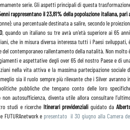
mamente serie. Gli aspetti principali di questa trasformazion
65enni rappresentano il 23,81% della popolazione italiana, pari 
donne): una percentuale destinata a salire, secondo le proiezion
0
, quando un italiano su tre avrà un’età superiore ai 65 anni
i, che in misura diversa interessa tutti i Paesi sviluppati, 
 e del contemporaneo rallentamento della natalità. Non molto 
ggiamenti e aspettative degli over 65 del nostro Paese e di un
ziani nella vita attiva e la massima partecipazione sociale d
meglio sia il ruolo sempre più rilevante che i Silver avranno i
olitiche pubbliche che tengano conto delle loro specifich
o non autosufficienza, diventa utile allora consultare l’ultim
ro studi e ricerche
Itinerari previdenziali
guidato da
Albert
viS e FUTURAnetwork e
presentato il 30 giugno alla Camera de