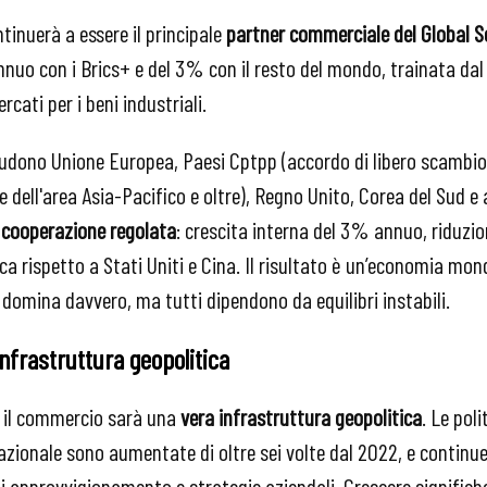
ntinuerà a essere il principale
partner commerciale del Global 
nuo con i Brics+ e del 3% con il resto del mondo, trainata dal 
cati per i beni industriali.
includono Unione Europea, Paesi Cptpp (accordo di libero scambi
dell'area Asia-Pacifico e oltre), Regno Unito, Corea del Sud e
a
cooperazione regolata
: crescita interna del 3% annuo, riduzion
ca rispetto a Stati Uniti e Cina. Il risultato è un’economia mo
 domina davvero, ma tutti dipendono da equilibri instabili.
frastruttura geopolitica
 il commercio sarà una
vera infrastruttura geopolitica
. Le poli
zionale sono aumentate di oltre sei volte dal 2022, e continue
di approvvigionamento e strategie aziendali. Crescere signifi