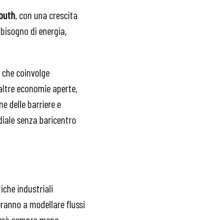
South
, con una crescita
bisogno di energia,
o che coinvolge
 altre economie aperte,
e delle barriere e
ndiale senza baricentro
tiche industriali
ranno a modellare flussi
cherà sempre meno