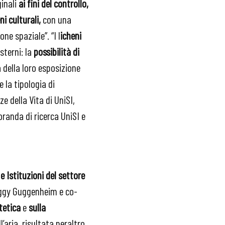
ginali
ai fini del controllo,
i culturali,
con una
one spaziale”. “I l
icheni
sterni: la
possibilità di
 della loro esposizione
 la tipologia di
e della Vita di UniSI,
oranda di ricerca UniSI e
e Istituzioni del settore
eggy Guggenheim e co-
tetica
e
sulla
l’aria, risultata peraltro