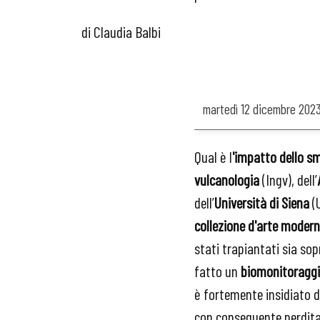
di Claudia Balbi
martedì
12 dicembre 202
Qual è l
'impatto dello sm
vulcanologia
(Ingv), dell’
dell’
Università di Siena
(U
collezione d'arte mode
stati trapiantati sia sop
fatto un
biomonitoraggio
è fortemente insidiato d
con conseguente perdita 