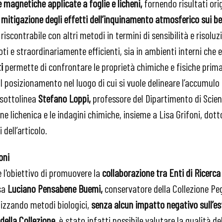
magnetiche applicate a foglie e licheni,
fornendo risultati ori
 mitigazione degli effetti dell’inquinamento atmosferico sui ben
riscontrabile con altri metodi in termini di sensibilità e risoluzi
ti e straordinariamente efficienti, sia in ambienti interni che e
i
permette di confrontare le proprietà chimiche e fisiche prima
 posizionamento nel luogo di cui si vuole delineare l’accumulo e
 sottolinea
Stefano Loppi,
professore del Dipartimento di Scienz
ne lichenica e le indagini chimiche, insieme a Lisa Grifoni, dott
dell’articolo.
oni
 l'obiettivo di promuovere la
collaborazione tra Enti di Ricerca 
sa
Luciano Pensabene Buemi,
conservatore della Collezione P
ilizzando metodi biologici,
senza alcun impatto negativo sull’es
ella Collezione,
è stato infatti possibile valutare la qualità del