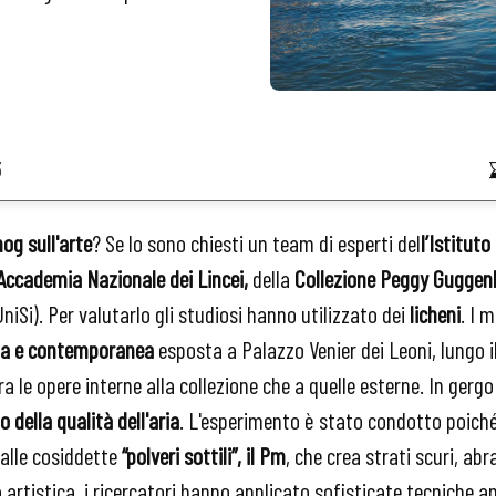
3
og sull'arte
? Se lo sono chiesti un team di esperti del
l’Istituto
Accademia Nazionale dei Lincei,
della
Collezione Peggy Guggen
niSi). Per valutarlo gli studiosi hanno utilizzato dei
licheni
.
I m
rna e contemporanea
esposta a Palazzo Venier dei Leoni, lungo 
ra le opere interne alla collezione che a quelle esterne. In gergo
 della qualità dell'aria
. L'esperimento è stato condotto poiché
alle cosiddette
“polveri sottili”, il Pm
, che crea strati scuri, ab
artistica, i ricercatori hanno applicato sofisticate tecniche a