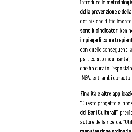
introduce le
metodologie 
della prevenzione e della
definizione difficilmente 
sono bioindicatori
ben no
impiegarli come trapiant
con quelle conseguenti al
particolato inquinante”,
che ha curato l’esposizio
INGV, entrambi co-autori 
Finalità e altre applicazi
“Questo progetto si pone
dei Beni Culturali
”, preci
autore della ricerca. “Ut
manutenzione ordinaria d