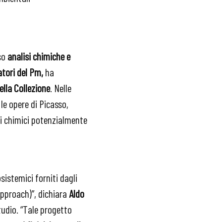
rso
analisi chimiche e
atori del Pm,
ha
ella Collezione
. Nelle
 le opere di Picasso,
ti chimici potenzialmente
osistemici forniti dagli
approach)”, dichiara
Aldo
udio. “Tale progetto