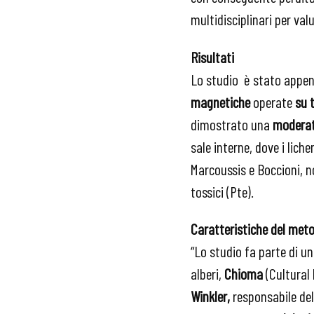
multidisciplinari per val
Risultati
Lo studio
è stato appen
magnetiche
operate
su 
dimostrato una
moderata
sale interne, dove i liche
Marcoussis e Boccioni, n
tossici (Pte).
Caratteristiche del met
“Lo studio fa parte di un
alberi,
Chioma
(Cultural 
Winkler,
responsabile del