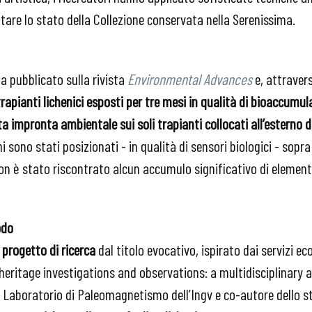
utare lo stato della Collezione conservata nella Serenissima.
a pubblicato sulla rivista
Environmental Advances
e, attrave
trapianti lichenici esposti per tre mesi in qualità di bioaccumul
 impronta ambientale sui soli trapianti collocati all’esterno d
ni sono stati posizionati - in qualità di sensori biologici - sopra
on è stato riscontrato alcun accumulo significativo di elemen
odo
progetto di ricerca
dal titolo evocativo, ispirato dai servizi ec
heritage investigations and observations: a multidisciplinary 
 Laboratorio di Paleomagnetismo dell’Ingv e co-autore dello st