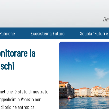
De
Rubriche
Ecosistema Futuro
Scuola “Futuri e 
nitorare la
uschi
netiche, è stato dimostrato
Guggenheim a Venezia non
di origine antropica.