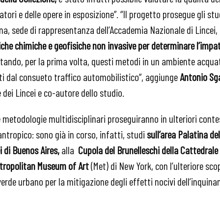
tatori e delle opere in esposizione”. “Il progetto prosegue gli st
ina, sede di rappresentanza dell’Accademia Nazionale di Lincei,
iche chimiche e geofisiche non invasive per determinare l’impa
ando, per la prima volta, questi metodi in un ambiente acquati
ti dal consueto traffico automobilistico”, aggiunge
Antonio Sga
dei Lincei e co-autore dello studio.
 metodologie multidisciplinari proseguiranno in ulteriori conte
tropico: sono già in corso, infatti, studi
sull’area Palatina de
 di Buenos Aires,
alla
Cupola del Brunelleschi della Cattedrale 
ropolitan Museum of Art
(Met) di New York, con l’ulteriore scop
 verde urbano per la mitigazione degli effetti nocivi dell’inqui