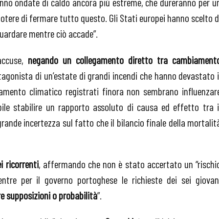
saranno ondate di caldo ancora più estreme, che dureranno per u
potere di fermare tutto questo. Gli Stati europei hanno scelto d
guardare mentre ciò accade”.
accuse,
negando un collegamento diretto tra cambiament
otagonista di un’estate di grandi incendi che hanno devastato i
mbiamento climatico registrati finora non sembrano influenzar
ile stabilire un rapporto assoluto di causa ed effetto tra i
nde incertezza sul fatto che il bilancio finale della mortalit
i ricorrenti
, affermando che non è stato accertato un “rischi
tre per il governo portoghese le richieste dei sei giovan
e supposizioni o probabilità
”.