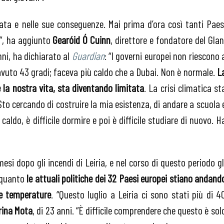
ata e nelle sue conseguenze. Mai prima d’ora così tanti Paes
e”, ha aggiunto
Gearóid Ó Cuinn
, direttore e fondatore del Glan
nni, ha dichiarato al
Guardian
: “I governi europei non riescono 
vuto 43 gradi; faceva più caldo che a Dubai. Non è normale.
L
e la nostra vita, sta diventando limitata
. La crisi climatica st
Sto cercando di costruire la mia esistenza, di andare a scuola 
caldo, è difficile dormire e poi è difficile studiare di nuovo. H
esi dopo gli incendi di Leiria, e nel corso di questo periodo gl
 quanto
le attuali politiche dei 32 Paesi europei stiano andand
le temperature
. “Questo luglio a Leiria ci sono stati più di 4
rina Mota
, di 23 anni. “È difficile comprendere che questo è sol