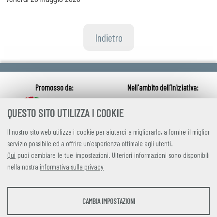
Indietro
QUESTO SITO UTILIZZA I COOKIE
Il nostro sito web utilizza i cookie per aiutarci a migliorarlo, a fornire il miglior
servizio possibile ed a offrire un'esperienza ottimale agli utenti.
Qui
puoi cambiare le tue impostazioni. Ulteriori informazioni sono disponibili
nella nostra
informativa sulla privacy
credits
|
privacy
|
contatti
STATISTICHE
CAMBIA IMPOSTAZIONI
Alleanza Italiana per lo Sviluppo Sostenibile
Strumenti statistici che raccolgono dati anonimi sull'utilizzo e la funzionalità del sito
Via Farini 17, 00185 Roma C.F. 97893090585 P.IVA 14610671001