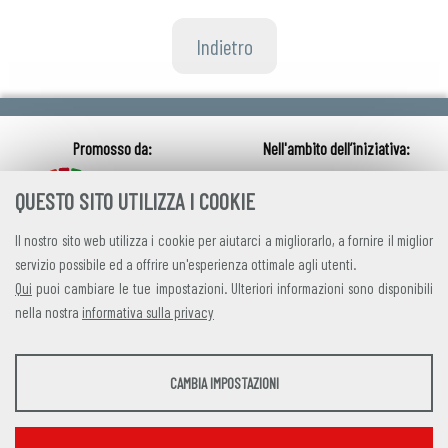
Indietro
QUESTO SITO UTILIZZA I COOKIE
Il nostro sito web utilizza i cookie per aiutarci a migliorarlo, a fornire il miglior
servizio possibile ed a offrire un'esperienza ottimale agli utenti.
Qui
puoi cambiare le tue impostazioni. Ulteriori informazioni sono disponibili
nella nostra
informativa sulla privacy
credits
|
privacy
|
contatti
STATISTICHE
CAMBIA IMPOSTAZIONI
Alleanza Italiana per lo Sviluppo Sostenibile
Strumenti statistici che raccolgono dati anonimi sull'utilizzo e la funzionalità del sito
Via Farini 17, 00185 Roma C.F. 97893090585 P.IVA 14610671001
web.