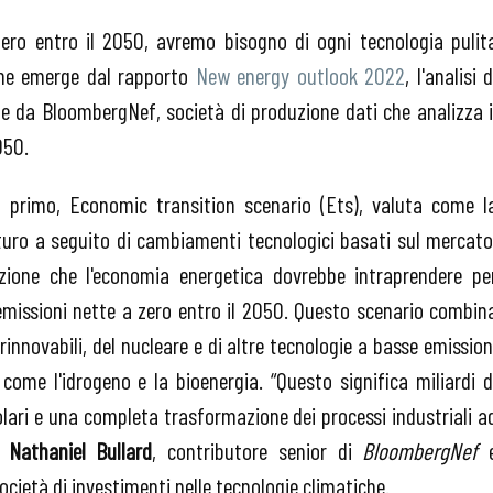
 zero entro il 2050, avremo bisogno di ogni tecnologia pulit
 che emerge dal rapporto
New energy outlook 2022
, l'analisi d
 da BloombergNef, società di produzione dati che analizza i
050.
il primo, Economic transition scenario (Ets), valuta come l
uturo a seguito di cambiamenti tecnologici basati sul mercato
uzione che l'economia energetica dovrebbe intraprendere pe
 emissioni nette a zero entro il 2050. Questo scenario combin
rinnovabili, del nucleare e di altre tecnologie a basse emission
come l'idrogeno e la bioenergia. “Questo significa miliardi d
i solari e una completa trasformazione dei processi industriali a
o
Nathaniel Bullard
, contributore senior di
BloombergNef
società di investimenti nelle tecnologie climatiche.