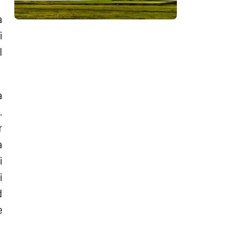
a
i
l
a
.
r
a
i
i
d
e